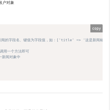
t为账户对象
copy
段名、键值为字段值，如：['title' => '这是新闻标题内容',
调用一个方法即可  
一新闻对象中  