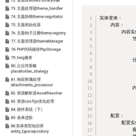

72. 资源库assets library详解

73. 主题处理器theme_handler

74. 主题协商theme negotiator
实体变体：  

    内容：  


75. 主题初始化器
        内容实

76. 主题钩子注册theme.registry
            

77. 主题管理器themeManager
           

78. PHP代码储存PhpStorage
           

79. twig服务
            

80. 占位符策略
           
placeholder_strategy
           

81. 响应附属处理
            
attachments_processor
            

82. 资源解析器AssetResolver
           

           
83. 资源css与js优化处理
            

84. 插件系统（下）
    配置：  


85. 表单进阶
        配置实

86.实体类型知识库
            
entity_type.repository