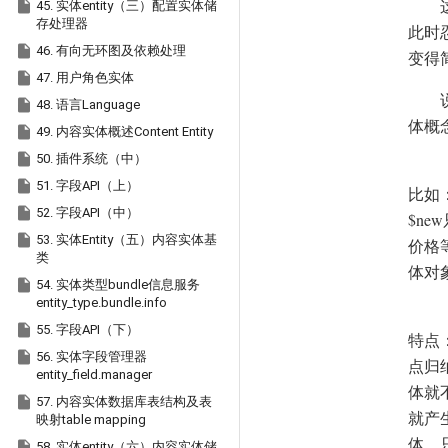

45. 实体entity（三）配置实体储
存处理器
此时

46. 有向无环图及依赖处理
变得

47. 用户角色实体

48. 语言Language
体概

49. 内容实体概述Content Entity

50. 插件系统（中）

51. 字段API（上）
比如

52. 字段API（中）
$n

53. 实体Entity（五）内容实体基
价格
类
体对

54. 实体类型bundle信息服务
entity_type.bundle.info

55. 字段API（下）
特点

56. 实体字段管理器
点归
entity_field.manager
体就

57. 内容实体数据库表结构及表
就产
映射table mapping
体，

58. 实体entity（六）内容实体储