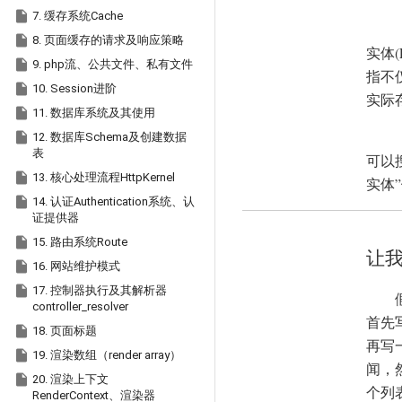

7. 缓存系统Cache

8. 页面缓存的请求及响应策略
实体(

9. php流、公共文件、私有文件
指不

10. Session进阶
实际

11. 数据库系统及其使用

12. 数据库Schema及创建数据
表
可以

13. 核心处理流程HttpKernel
实体

14. 认证Authentication系统、认
证提供器

15. 路由系统Route
让

16. 网站维护模式

17. 控制器执行及其解析器
controller_resolver
首先

18. 页面标题
再写

19. 渲染数组（render array）
闻，

20. 渲染上下文
个列
RenderContext、渲染器