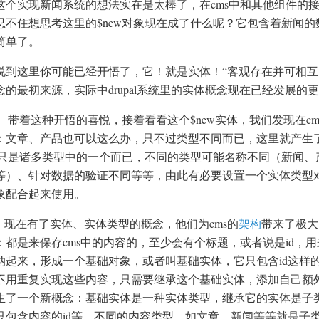
这个实现新闻系统的想法实在是太棒了，在cms中和其他组件的
忍不住想思考这里的$new对象现在成了什么呢？它包含着新闻
简单了。
说到这里你可能已经开悟了，它！就是实体！“客观存在并可相互区别
念的最初来源，实际中drupal系统里的实体概念现在已经发展的
带着这种开悟的喜悦，接着看看这个$new实体，我们发现在c
：文章、产品也可以这么办，只不过类型不同而已，这里就产生了
ew只是诸多类型中的一个而已，不同的类型可能名称不同（新闻
等）、针对数据的验证不同等等，由此有必要设置一个实体类型
象配合起来使用。
现在有了实体、实体类型的概念，他们为cms的
架构
带来了极大
：都是来保存cms中的内容的，至少会有个标题，或者说是id，
纳起来，形成一个基础对象，或者叫基础实体，它只包含id这样的
不用重复实现这些内容，只需要继承这个基础实体，添加自己额
生了一个新概念：基础实体是一种实体类型，继承它的实体是子类型，
只包含内容的id等，不同的内容类型，如文章、新闻等等就是子类型