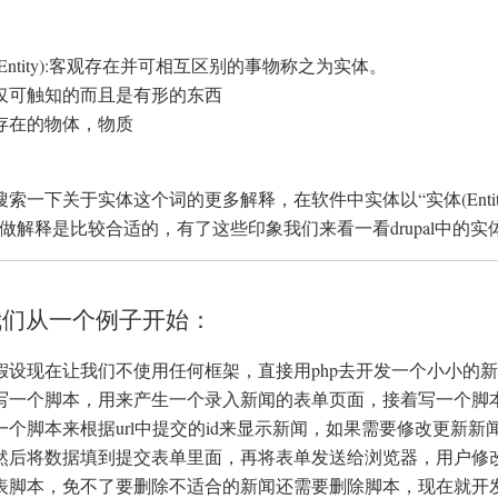
Entity):客观存在并可相互区别的事物称之为实体。
仅可触知的而且是有形的东西
存在的物体，物质
搜索一下关于实体这个词的更多解释，在软件中实体以“实体(Enti
”做解释是比较合适的，有了这些印象我们来看一看drupal中的
我们从一个例子开始：
假设现在让我们不使用任何框架，直接用php去开发一个小小的
写一个脚本，用来产生一个录入新闻的表单页面，接着写一个脚
一个脚本来根据url中提交的id来显示新闻，如果需要修改更新
然后将数据填到提交表单里面，再将表单发送给浏览器，用户修
表脚本，免不了要删除不适合的新闻还需要删除脚本，现在就开