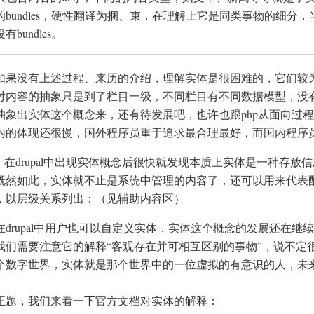
的bundles，硬性翻译为捆、束，在理解上它是同类事物的细分
有bundles。
如果没有上述过程、来历的介绍，理解实体是很困难的，它们较为
对内容的抽象只是到了栏目一级，不同栏目有不同数据模型，没
抽象出实体这个概念来，还有待发展吧，也许也跟php从面向过
内的体现还很慢，国外程序员重于追求最合理最好，而国内程序
在drupal中出现实体概念后很快就发现本质上实体是一种存放
既然如此，实体就不止是系统中管理的内容了，还可以用来代表配置，
，以层级关系列出：（见辅助内容区）
在drupal中用户也可以自定义实体，实体这个概念的发展还在
我们需要注意它的解释“客观存在并可相互区别的事物”，说不定很久以
个数字世界，实体就是那个世界中的一位虚拟的有意识的人，未
正题，我们来看一下官方文档对实体的解释：