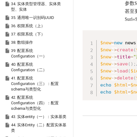
参数$

34. 实体类型管理器、实体类
型、实体
甚至

35. 通用唯一识别码UUID
$url=

36. 权限系统（上）

37. 权限系统（下）

38. 数组操作
$new
=
new
news
$new
-
>
create
(

39. 配置系统
Configuration（一）
$new
-
>
title
=
$new
-
>
save
(
)
;

40. 配置系统
Configuration（二）
$new
-
>
load
(
$i
$new
-
>
delete
(

41. 配置系统
Configuration（三）：配置
echo
$html
=
$n
schema与类型化
echo
$html
=
$n

42. 配置系统
Configuration（四）：配置
schema与类型化

43. 实体entity（一）：实体基类

44. 实体Entity（二）配置实体基
类