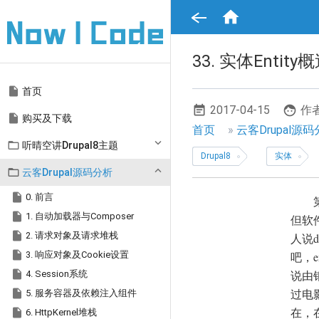
跳

转
到
主
要
33. 实体Entity
内
容
Main

首页
navigation
2017-04-15
作者

购买及下载
面
首页
云客Drupal源

听晴空讲Drupal8主题
包
Drupal8
实体
屑

云客Drupal源码分析
导

0. 前言
航

1. 自动加载器与Composer
但软

2. 请求对象及请求堆栈
人说

3. 响应对象及Cookie设置
吧，

说由
4. Session系统
过电

5. 服务容器及依赖注入组件
在，

6. HttpKernel堆栈