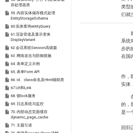
存处理器类
类型

59. 内容实体储存模式处理
们就没
EntityStorageSchema

60.实体查询entityQuery

61.渲染管道及显示变体
DisplayVariant
系统

步的
62.会话系统Session高级篇
在国

63. 网络攻击与防御措施

64. 表单定义示例

65. 表单Form API
作，

66. id、class命名及Html辅助类
实体

67.Url和Link

68. 锁lock服务
的，

69. 日志系统与监控
是一

70. 内部动态页面缓存
dynamic_page_cache

71. 主题引述
回归