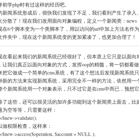
伴初学php时有过这样的经历吧。
的新闻系统形成后，很快我们发现了不足，我们看到产生了录入
太分散了！现在我们改用面向对象编程，定义一个新闻类：news
现在6个脚本变为一个类脚本了，用以访问的url中加上方法名作
文件夹中，现在这个新闻系统变的更加紧凑了，也更加合理了！
现在看起来我们的新闻系统已经很好了，但本质上它只是以面向
，让我们真正以面向对象的方式，发挥oop的精髓，将一切都看
来把它做成一个简单的cms系统，有了这个想法后发现新闻系统只
种新的方法来实现新闻系统，采用完全不一样的方法，依然用一个
整个新闻系统用一个对象表示，只不过它是在cms中而已，预想它
除了这些，还可以很灵活的加许多功能到这个新闻类上面去，比
题为空等等，只需要这样：
=$new->validate();
以做权限检查，这样来：
=$new->access($operation, $account = NULL );