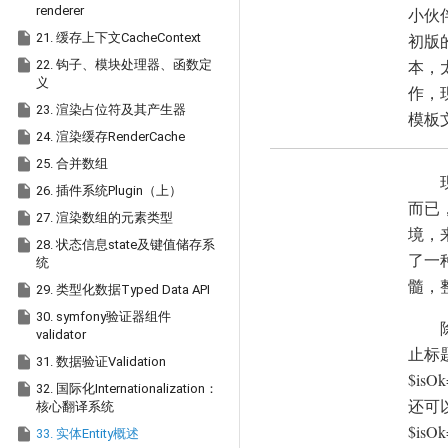
renderer
小伙

21. 缓存上下文CacheContext
初版

本，
22. 钩子、模块处理器、函数定
义
作，

23. 渲染占位符及其产生器
模板

24. 渲染缓存RenderCache

25. 合并数组

26. 插件系统Plugin（上）
而已

27. 渲染数组的元素类型
境，

28. 状态信息state及键值储存系
了一
统
髓，

29. 类型化数据Typed Data API

30. symfony验证器组件
validator
止标

31. 数据验证Validation
$isOk

32. 国际化Internationalization：
还可
核心翻译系统
$isOk

33. 实体Entity概述