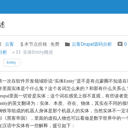
概述
 :
云客
本节点价格 : 免费
云客Drupal源码分析
0
码分析
33. 实体Entity概述
Entity
第一次在软件开发领域听说“实体Entity”是不是有点蒙圈不知
件里面实体是个什么鬼？这个名词怎么来的？和那有什么关系么？d
drupal里面一切皆是实体；这个词在感觉上很不直观，有些读者觉
entity的英文翻译为：实体、本质、存在、物体，其实在不同
钢铁等组成的机器人身体是那个机器人的实体，当然实体不一定
影《黑客帝国》，里面的虚拟人物也可以看做是数字世界中的一
在汉语中实体有一些解释，援引如下：