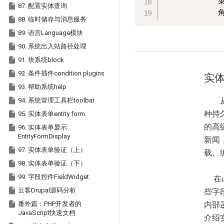
            

87. 配置实体查询
           

88. 临时储存与消息服务

89. 语言Language模块

90. 系统出入站路径处理

91. 块系统block

92. 条件插件condition plugins
实体E

93. 帮助系统help

94. 系统管理工具栏toolbar
种持

95. 实体表单entity form
的高

96. 实体表单显示
EntityFormDisplay
新闻

97. 实体表单验证（上）
载、

98. 实体表单验证（下）

99. 字段控件FieldWidget
在d

些字
云客Drupal源码分析
内部

番外篇：PHP开发者的
JavaScript快速文档
介绍