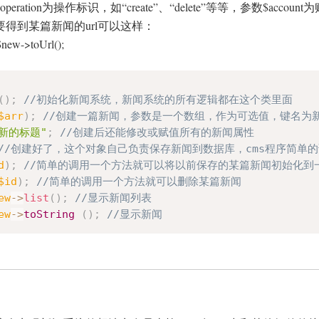
operation为操作标识，如“create”、“delete”等等，参数$accoun
要得到某篇新闻的url可以这样：
$new->toUrl();
(
)
;
//初始化新闻系统，新闻系统的所有逻辑都在这个类里面  
$arr
)
;
//创建一篇新闻，参数是一个数组，作为可选值，键名为新闻的字
"新的标题"
;
//创建后还能修改或赋值所有的新闻属性  
//创建好了，这个对象自己负责保存新闻到数据库，cms程序简单的
d
)
;
//简单的调用一个方法就可以将以前保存的某篇新闻初始化到
$id
)
;
//简单的调用一个方法就可以删除某篇新闻  
ew
-
>
list
(
)
;
//显示新闻列表  
ew
-
>
toString
(
)
;
//显示新闻  