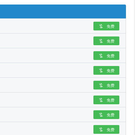
免费

免费

免费

免费

免费

免费

免费

免费
