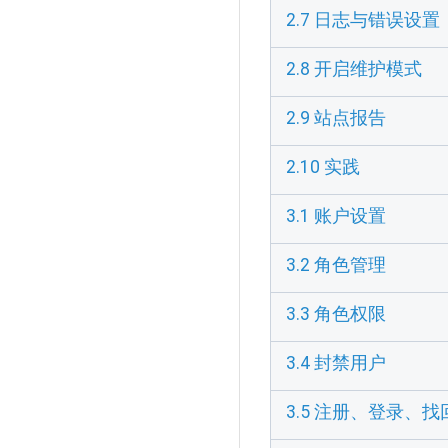
2.7 日志与错误设置
2.8 开启维护模式
2.9 站点报告
2.10 实践
3.1 账户设置
3.2 角色管理
3.3 角色权限
3.4 封禁用户
3.5 注册、登录、