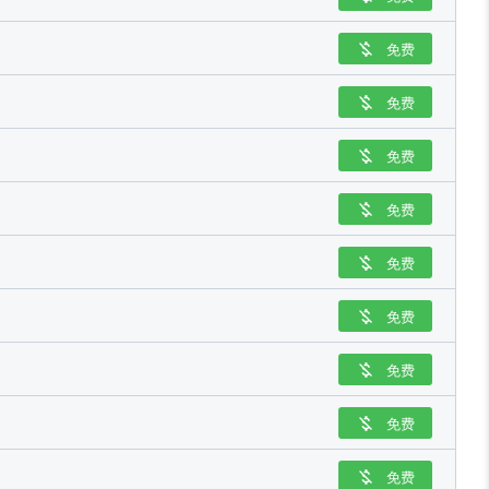
免费

免费

免费

免费

免费

免费

免费

免费

免费
