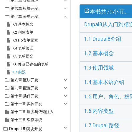

第五章 菜单管理

第六章 模块开发
本书共79小节。

第七章 表单开发
Drupal8从入门到精

7.1 基本概念

7.2 创建表单
1.1 Drupal8介绍

7.3 H5表单元素

7.4 表单验证
1.2 基本概念

7.5 表单提交

7.6 修改已存在的表单
1.3 使用领域

7.7 实践

第八章 区块开发
1.4 基本术语介绍

第九章 配置开发

第十章 插件开发
1.5 用户、角色、权

第十一章 实体开发
1.6 内容类型

第十二章 服务与依赖注入

第十三章 缓存系统
1.7 Drupal 路径

Drupal 8 模块开发