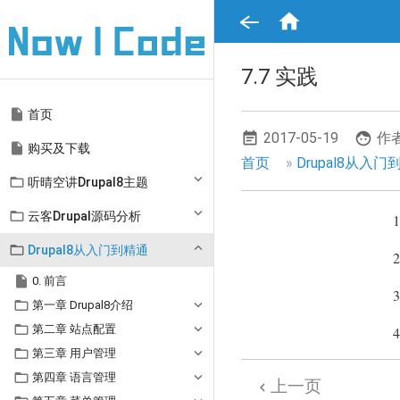
跳

转
到
主
要
7.7 实践
内
容
Main

首页
navigation
2017-05-19
作者

购买及下载
面
首页
Drupal8从入门

听晴空讲Drupal8主题
包
屑

云客Drupal源码分析
导

Drupal8从入门到精通
航

0. 前言

第一章 Drupal8介绍

第二章 站点配置
4

第三章 用户管理

第四章 语言管理
上一页
