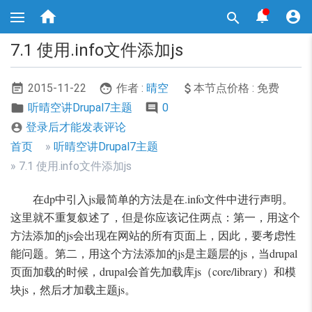
跳



转

到
主
7.1 使用.info文件添加js
要
内
容
2015-11-22
作者 :
晴空
本节点价格 : 免费
听晴空讲Drupal7主题
0
登录后才能发表评论

面
首页
听晴空讲Drupal7主题
包
7.1 使用.info文件添加js
屑
在dp中引入js最简单的方法是在.info文件中进行声明。
导
这里就不重复叙述了，但是你应该记住两点：第一，用这个
航
方法添加的js会出现在网站的所有页面上，因此，要考虑性
能问题。第二，用这个方法添加的js是主题层的js，当drupal
页面加载的时候，drupal会首先加载库js（core/library）和模
块js，然后才加载主题js。