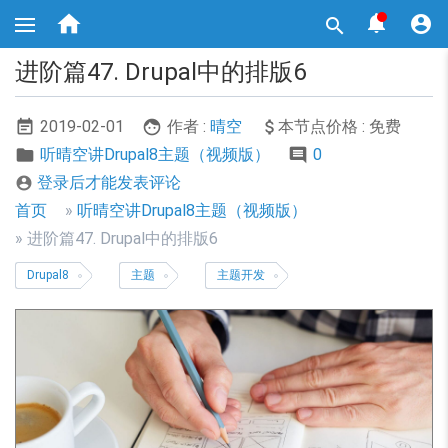
跳



转

到
主
进阶篇47. Drupal中的排版6
要
内
容
2019-02-01
作者 :
晴空
本节点价格 : 免费
听晴空讲Drupal8主题（视频版）
0
登录后才能发表评论

面
首页
听晴空讲Drupal8主题（视频版）
包
进阶篇47. Drupal中的排版6
屑
Drupal8
主题
主题开发
导
航