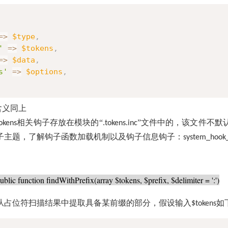
=
>
$type
,
'
=
>
$tokens
,
=
>
$data
,
s'
=
>
$options
,
含义同上
相关钩子存放在模块的“
”文件中的，该文件不默
okens
.tokens.inc
子主题，了解钩子函数加载机制以及钩子信息钩子：
system_hook_
ublic function findWithPrefix(array $tokens, $prefix, $delimiter = ':')
从占位符扫描结果中提取具备某前缀的部分，假设输入
如
$tokens