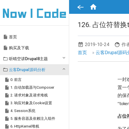
跳

转
到
主
要
126. 占位符替换
内
容
Main

首页
navigation
2019-10-24
作者

购买及下载
面
首页
云客Drupal源

听晴空讲Drupal8主题
包
屑

云客Drupal源码分析
导
一封

0. 前言
航

置一
1. 自动加载器与Composer

2. 请求对象及请求堆栈
的保

3. 响应对象及Cookie设置
“
toke

4. Session系统
占位

5. 服务容器及依赖注入组件

6. HttpKernel堆栈
为了