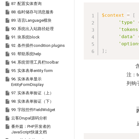

87. 配置实体查询

88. 临时储存与消息服务
$context
=
[

89. 语言Language模块
'type'

90. 系统出入站路径处理
'tokens
'data'

91. 块系统block
'option

92. 条件插件condition plugins
]
;

93. 帮助系统help

94. 系统管理工具栏toolbar

95. 实体表单entity form
注：
t

96. 实体表单显示
列钩
EntityFormDisplay

97. 实体表单验证（上）

98. 实体表单验证（下）
p

99. 字段控件FieldWidget

云客Drupal源码分析

番外篇：PHP开发者的
JavaScript快速文档