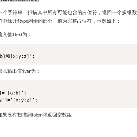
一个字符串，扫描其中所有可能包含的占位符，返回一个多维
符中除开
剩余的部分，值为完整占位符，示例如下：
$type
输入值
为：
$text
b]和[x:y:z]';
那么输出值
为：
$var
]='[a:b]';

如果没有扫描到
将返回空数组
token