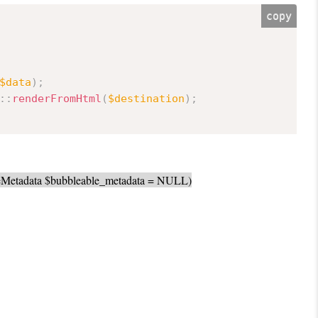
copy
$data
)
;
:
:
renderFromHtml
(
$destination
)
;
eableMetadata $bubbleable_metadata = NULL)