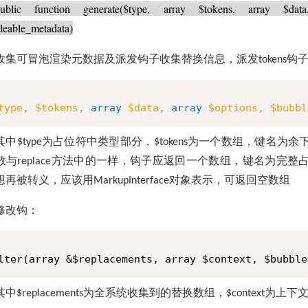
ublic function generate($type, array $tokens, array $data
leable_metadata)
收集可冒泡渲染元数据及派发钩子收集替换信息，派发
钩
tokens
type
,
$tokens
,
array
$data
,
array
$options
,
$bubbl
其中
为占位符中类型部分，
为一个数组，键名为余
$type
$tokens
数与
方法中的一样，钩子应返回一个数组，键名为完整
replace
想再被转义，应该用
对象表示，可返回空数组
MarkupInterface
修改钩：
lter(array &$replacements, array $context, $bubble
其中
为全系统收集到的替换数组，
为上下
$replacements
$context