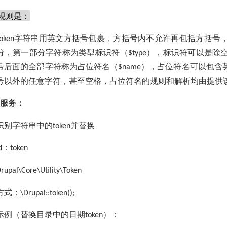
规则是：
字符串用英文方括号包裹，方括号内不允许再包括方括号
oken
分，第一部分字符称为类型标识符（
），标识符可以是除
$type
号后面的全部字符称为占位符名（
），占位符名可以包含
$name
号以外的任意字符，甚至空格，占位符名的规则和解析均由提供
服务：
识别字符串中的
并替换
token
：
d
token
rupal\Core\Utility\Token
方式：
\Drupal::token();
示例（替换目录中的日期
）：
token