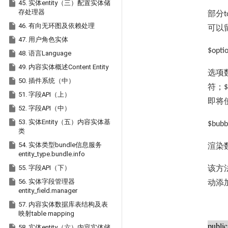

45. 实体entity（三）配置实体储
存处理器
部分
t

46. 有向无环图及依赖处理
可以

47. 用户角色实体
$opti

48. 语言Language

49. 内容实体概述Content Entity
选项

50. 插件系统（中）
符；
$

51. 字段API（上）
即将

52. 字段API（中）

53. 实体Entity（五）内容实体基
$bubb
类

54. 实体类型bundle信息服务
渲染
entity_type.bundle.info

55. 字段API（下）
该方

56. 实体字段管理器
动添
entity_field.manager

57. 内容实体数据库表结构及表
映射table mapping
public

58. 实体entity（六）内容实体储