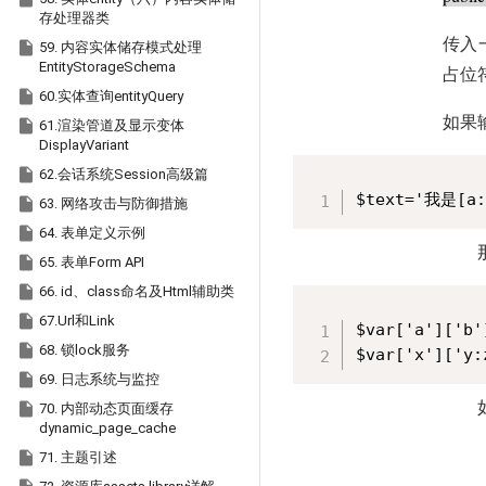
存处理器类
传入

59. 内容实体储存模式处理
EntityStorageSchema
占位

60.实体查询entityQuery
如果

61.渲染管道及显示变体
DisplayVariant

62.会话系统Session高级篇
$text='我是[a:

63. 网络攻击与防御措施

64. 表单定义示例

65. 表单Form API

66. id、class命名及Html辅助类

67.Url和Link
$var['a']['b'

68. 锁lock服务

69. 日志系统与监控

70. 内部动态页面缓存
dynamic_page_cache

71. 主题引述