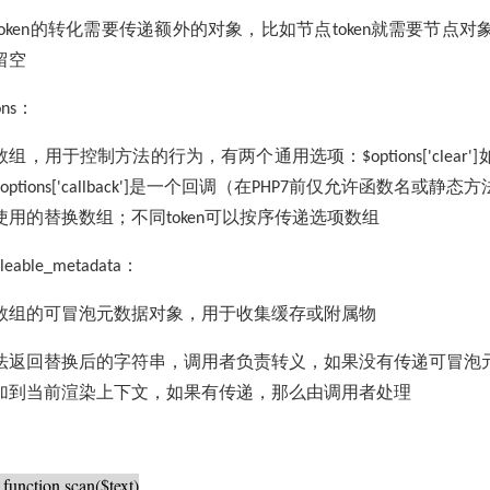
的转化需要传递额外的对象，比如节点
就需要节点对
oken
token
留空
：
ons
数组，用于控制方法的行为，有两个通用选项：
$options['clear']
是一个回调（在
前仅允许函数名或静态方
options['callback']
PHP7
使用的替换数组；不同
可以按序传递选项数组
token
：
leable_metadata
数组的可冒泡元数据对象，用于收集缓存或附属物
法返回替换后的字符串，调用者负责转义，如果没有传递可冒泡
加到当前渲染上下文，如果有传递，那么由调用者处理
 function scan($text)