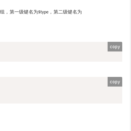
数组，第一级键名为
，第二级键名为
$type
copy
copy