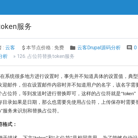
token服务
 :
云客
本节点价格 : 免费
云客Drupal源码分析
0
码分析
126. 占位符替换token服务
在系统很多地方进行设置时，事先并不知道具体的设置值，典型
欢迎邮件，但在设置邮件内容时并不知道用户的名字，该名字需
个占位符，等到发送时进行替换即可，这样的占位符就是“
token
存目录如果是日期，那么也需要先使用占位符，上传保存时需要
”服务来识别和替换占位符。
n
符格式：
便于描述，下文“
”和“占位符”是相同意思，为了能够自动