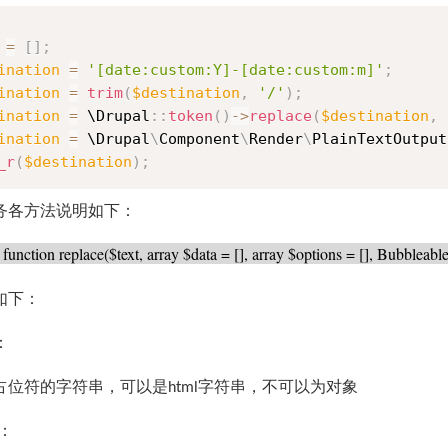
=
[
]
;
ination
=
'[date:custom:Y]-[date:custom:m]'
;
ination
=
trim
(
$destination
,
'/'
)
;
ination
=
 \
Drupal
:
:
token
(
)
-
>
replace
(
$destination
,
ination
=
 \
Drupal
\
Component
\
Render
\
PlainTextOutput
_r
(
$destination
)
;
务各方法说明如下：
 function replace($text, array $data = [], array $options = [], Bubbl
如下：
：
占位符的字符串，可以是
字符串，不可以为对象
html
：