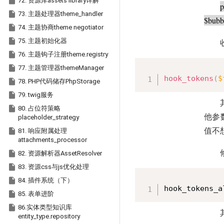

72. 资源库assets library详解
p

73. 主题处理器theme_handler
$bubb

74. 主题协商theme negotiator

75. 主题初始化器

76. 主题钩子注册theme.registry

77. 主题管理器themeManager
hook_tokens
(
$

78. PHP代码储存PhpStorage

79. twig服务

80. 占位符策略
他参
placeholder_strategy

值不
81. 响应附属处理
attachments_processor

82. 资源解析器AssetResolver

83. 资源css与js优化处理

84. 插件系统（下）
hook_tokens_a

85. 表单进阶

86.实体类型知识库
entity_type.repository