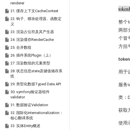
renderer
token

21. 缓存上下文CacheContext

22. 钩子、模块处理器、函数定
整个
t
义
两部

23. 渲染占位符及其产生器
个冒

24. 渲染缓存RenderCache
方括

25. 合并数组

26. 插件系统Plugin（上）
token

27. 渲染数组的元素类型

28. 状态信息state及键值储存系
用于
统

29. 类型化数据Typed Data API
服务
i

30. symfony验证器组件
validator
类：
D

31. 数据验证Validation
获取

32. 国际化Internationalization：
核心翻译系统
使用

33. 实体Entity概述