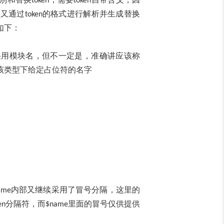
token
token
子又通过
的格式进行解析并生成替换
token
如下：
采用模块名，但不一定是，准确讲应该称
该类型下给定占位符的名字
内部又继续采用了冒号分隔，这里的
ame
分隔符，而
里面的冒号仅供提供
en
$name