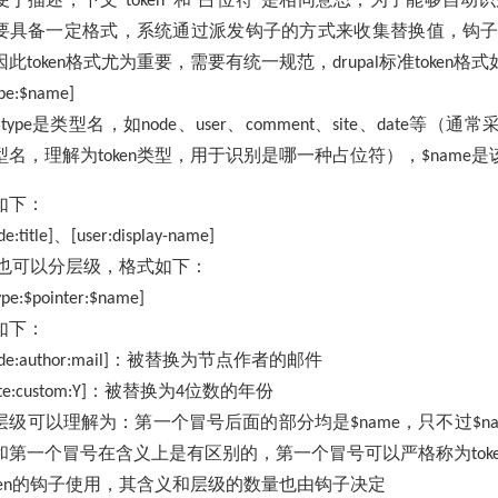
token
要具备一定格式，系统通过派发钩子的方式来收集替换值，钩
因此
格式尤为重要，需要有统一规范，
标准
格式
token
drupal
token
pe:$name]
是类型名，如
、
、
、
、
等（通常
type
node
user
comment
site
date
型名，理解为
类型，用于识别是哪一种占位符），
是
token
$name
如下：
、
:title]
[user:display-name]
也可以分层级，格式如下：
e:$pointer:$name]
如下：
：被替换为节点作者的邮件
:author:mail]
：被替换为
位数的年份
:custom:Y]
4
层级可以理解为：第一个冒号后面的部分均是
，只不过
$name
$n
和第一个冒号在含义上是有区别的，第一个冒号可以严格称为
tok
的钩子使用，其含义和层级的数量也由钩子决定
en