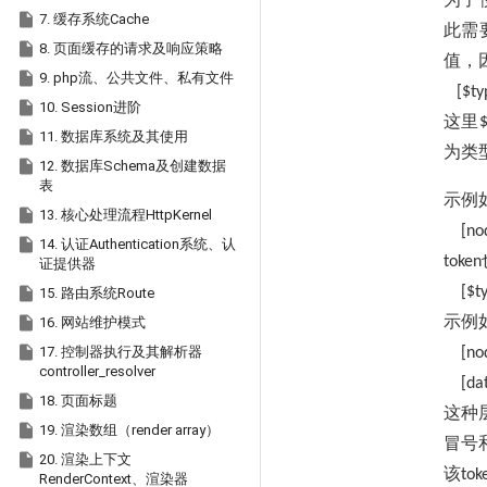

7. 缓存系统Cache
此需

8. 页面缓存的请求及响应策略
值，

9. php流、公共文件、私有文件
[$ty

10. Session进阶
这里
$

11. 数据库系统及其使用
为类

12. 数据库Schema及创建数据
表
示例

13. 核心处理流程HttpKernel
[node

14. 认证Authentication系统、认
token
证提供器

[$typ
15. 路由系统Route
示例

16. 网站维护模式

17. 控制器执行及其解析器
[node
controller_resolver
[date

18. 页面标题
这种

19. 渲染数组（render array）
冒号

20. 渲染上下文
该
tok
RenderContext、渲染器