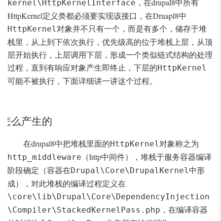
，在drupal8中所有
kernel\HttpKernelInterface
HttpKernel定义类都必须要实现该接口，在Druapl8中
对象并不只有一个，而是有多个，储存于堆
HttpKernel
栈里，从上到下依次执行，优先级高的位于堆栈上层，从顶
层开始执行，上层调用下层，形成一个类似链式结构的处理
过程，直到有响应对象产生即终止，下层的
HttpKernel
可能不被执行，下面详细讲一讲这个过程。
堆栈是怎么产生的
在drupal8中把堆栈里面的
对象称之为
HttpKernel
（http中间件），堆栈于服务容器编译
http_middleware
阶段确定（容器在
中形
Drupal\Core\DrupalKernel
成），对此堆栈的编译过程定义在
\core\lib\Drupal\Core\DependencyInjection
，在编译容器
\Compiler\StackedKernelPass.php