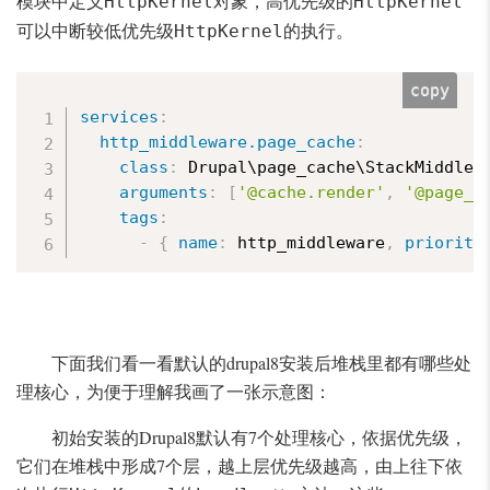
模块中定义
对象，高优先级的
HttpKernel
HttpKernel
可以中断较低优先级
的执行。
HttpKernel
copy
services
:
http_middleware.page_cache
:
class
:
 Drupal\page_cache\StackMiddlewa
arguments
:
[
'@cache.render'
,
'@page_c
tags
:
-
{
name
:
 http_middleware
,
priority
下面我们看一看默认的drupal8安装后堆栈里都有哪些处
理核心，为便于理解我画了一张示意图：
初始安装的Drupal8默认有7个处理核心，依据优先级，
它们在堆栈中形成7个层，越上层优先级越高，由上往下依