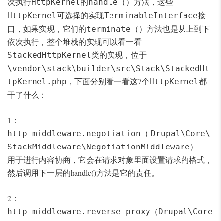
次执行
的
方法，这些
HttpKernel
handle（）
可选择的实现
接
HttpKernel
TerminableInterface
口，如果实现，它们的
方法也是从上到下
terminate（）
依次执行，整个堆栈的实现可以看一看
类的实现，位于
StackedHttpKernel
\vendor\stack\builder\src\Stack\StackedHt
，下面分别看一看这7个
都
tpKernel.php
HttpKernel
干了什么：
1：
（
http_middleware.negotiation
Drupal\Core\
）
StackMiddleware\NegotiationMiddleware
用于进行内容协商，它会在请求对象里面设置请求的格式，
然后调用下一层的handle()方法是它的责任。
2：
（
http_middleware.reverse_proxy
Drupal\Core