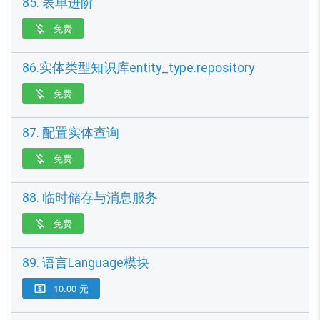
85. 表单进阶
免费

86.实体类型知识库entity_type.repository
免费

87. 配置实体查询
免费

88. 临时储存与消息服务
免费

89. 语言Language模块
10.00 元
