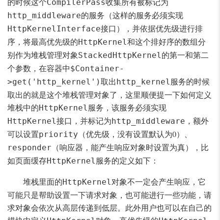
的时候这个
收集所有被标记为
CompilerPass
的服务（这样的服务必须实现
http_middleware
接口），并依据优先级进行排
HttpKernelInterface
序，将最高优先级的
和这个排好序的数组分
HttpKernel
别作为堆栈管理对象
的第一和第二
StackedHttpKernel
个参数，在容器中
$Container-
取出
服务的时候
>get('http_kernel')
http_kernel
取出的就是这个堆栈管理对象了，这里顺便提一下如何定义
堆栈中的
服务，该服务必须实现
HttpKernel
接口，并标记为
，额外
HttpKernel
http_middleware
可以设置
（优先级，没有设置默认为0）、
priority
（响应器，能产生响应对象时设置为真），比
responder
如页面缓存
服务的定义如下：
HttpKernel
堆栈里面的
对象不一定会产生响应，它
HttpKernel
可能只是帮助设置一下请求对象，也可能进行一些功能，请
求对象会依次从高层传递到低层。此外用户也可以在自己的