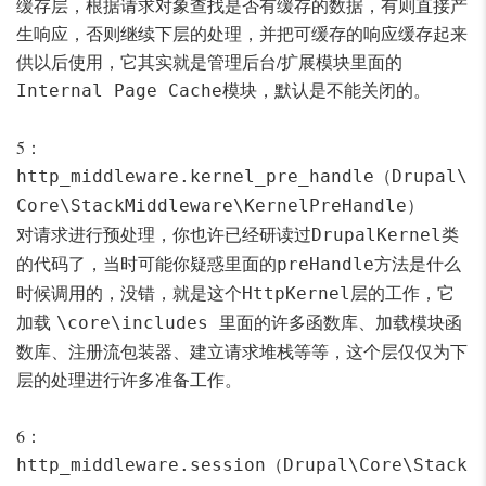
缓存层，根据请求对象查找是否有缓存的数据，有则直接产
生响应，否则继续下层的处理，并把可缓存的响应缓存起来
供以后使用，它其实就是管理后台/扩展模块里面的
模块，默认是不能关闭的。
Internal Page Cache
5：
（
http_middleware.kernel_pre_handle
Drupal\
）
Core\StackMiddleware\KernelPreHandle
对请求进行预处理，你也许已经研读过
类
DrupalKernel
的代码了，当时可能你疑惑里面的
方法是什么
preHandle
时候调用的，没错，就是这个
层的工作，它
HttpKernel
加载
里面的许多函数库、加载模块函
\core\includes
数库、注册流包装器、建立请求堆栈等等，这个层仅仅为下
层的处理进行许多准备工作。
6：
（
http_middleware.session
Drupal\Core\Stack