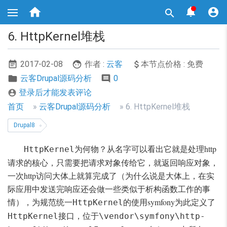
跳



转

到
主
6. HttpKernel堆栈
要
内
容
2017-02-08
作者 :
云客
本节点价格 : 免费
云客Drupal源码分析
0
登录后才能发表评论

面
首页
云客Drupal源码分析
6. HttpKernel堆栈
包
Drupal8
屑
为何物？从名字可以看出它就是处理http
HttpKernel
导
请求的核心，只需要把请求对象传给它，就返回响应对象，
航
一次http访问大体上就算完成了（为什么说是大体上，在实
际应用中发送完响应还会做一些类似于析构函数工作的事
情），为规范统一
的使用symfony为此定义了
HttpKernel
接口，位于
HttpKernel
\vendor\symfony\http-