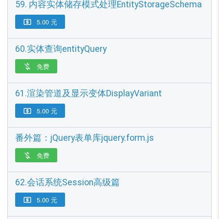
59. 内容实体储存模式处理EntityStorageSchema
5.00 元

60.实体查询entityQuery
免费

61.渲染管道及显示变体DisplayVariant
5.00 元

番外篇：jQuery表单库jquery.form.js
免费

62.会话系统Session高级篇
5.00 元
