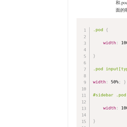
和.
面的
.pod 
{
width
:
 10
}
.pod input[ty
width
:
 50%
;
}
#sidebar .pod
width
:
 10
}