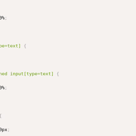
0%
;
pe=text] 
{
ned input[type=text] 
{
0%
;
{
0px
;