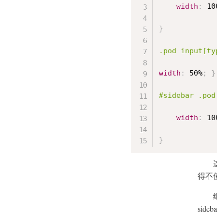
width
:
 10
}
.pod input[ty
width
:
 50%
;
}
#sidebar .pod
width
:
 10
}
得不使用
sid