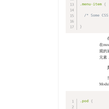
.menu-item 
{
/* Some CSS
}
在m
观的
元素
Mod
.pod 
{