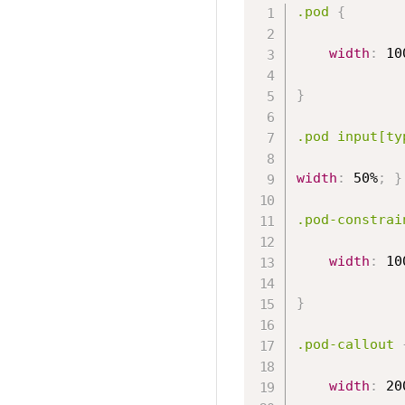
.pod 
{
width
:
 10
}
.pod input[ty
width
:
 50%
;
}
.pod-constrai
width
:
 10
}
.pod-callout 
width
:
 20