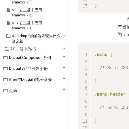
smacss（1）
}

6.11 在主题中应用
smacss（2）

6.12 在主题中应用
有当
smacss（3）
为，

6.13 drupal的前端表现为什么
这么差

7.0 主题中的JS
.menu 
{

Drupal Composer 系列
/* Some CSS

Drupal7产品开发手册

司南讲Drupal8电子商务
}

点滴
.menu-header 
/* Some CSS
}