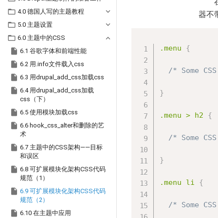

4.0 德国人写的主题教程
器不

5.0 主题设置

6.0 主题中的CSS
.menu 
{

6.1 谷歌字体和前端性能

6.2 用.info文件载入css
/* Some CSS

6.3 用drupal_add_css加载css

6.4 用drupal_add_css加载
}
css（下）

6.5 使用模块加载css
.menu > h2 
{

6.6 hook_css_alter和删除的艺
术
/* Some CSS

6.7 主题中的CSS架构——目标
和误区
}

6.8 可扩展模块化架构CSS代码
规范（1）
.menu li 
{

6.9 可扩展模块化架构CSS代码
规范（2）
/* Some CSS

6.10 在主题中应用