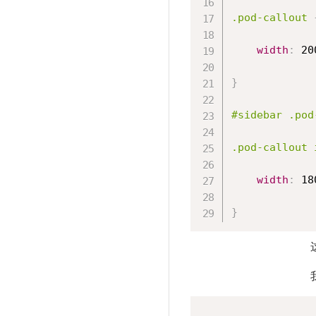
.pod-callout 
width
:
 20
}
#sidebar .pod
.pod-callout 
width
:
 18
}