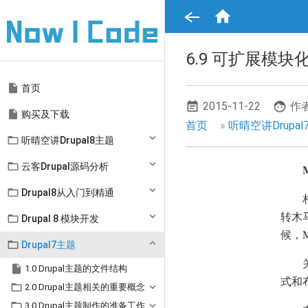
跳

转
到
主
要
6.9 可扩展模块
内
容
Main

首页
navigation
2015-11-22
作者

购买及下载
面
首页
听晴空讲Drupal

听晴空讲Drupal8主题
包
屑

云客Drupal源码分析
导

Drupal8从入门到精通
航
转木

Drupal 8 模块开发
候，M

Drupal7主题

1.0 Drupal主题的文件结构
式和

2.0 Drupal主题相关的重要概念

3.0 Drupal主题制作的准备工作