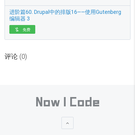
进阶篇60. Drupal中的排版16——使用Gutenberg
编辑器 3
免费

目
前
评论 (0)
全
部
收
费
内
容
共
2
3

5
.