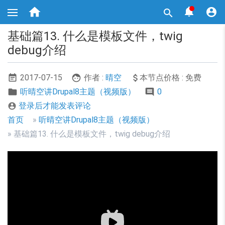
跳



转

到
主
基础篇13. 什么是模板文件，twig
要
内
debug介绍
容
2017-07-15
作者 :
晴空
本节点价格 : 免费
听晴空讲Drupal8主题（视频版）
0
登录后才能发表评论

面
首页
听晴空讲Drupal8主题（视频版）
包
基础篇13. 什么是模板文件，twig debug介绍
屑
导
航