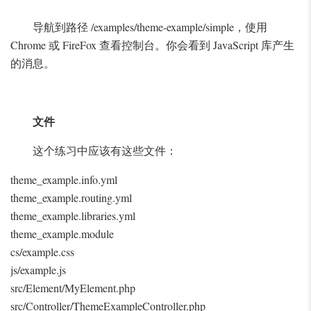
导航到路径 /examples/theme-example/simple，使用
Chrome 或 FireFox 查看控制台。你会看到 JavaScript 库产生
的消息。
文件
这个练习中应该有这些文件：
theme_example.info.yml
theme_example.routing.yml
theme_example.libraries.yml
theme_example.module
cs/example.css
js/example.js
src/Element/MyElement.php
src/Controller/ThemeExampleController.php