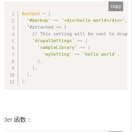
copy
$output
=
[
'#markup'
=
>
'<div>hello world</div>'
,
  '
#attached => [
// This setting will be sent to drupa
'drupalSettings'
=
>
[
'sampleLibrary'
=
>
[
'mySetting'
=
>
'hello world'
,
]
,
]
,
]
,
]
;
ender 函数：