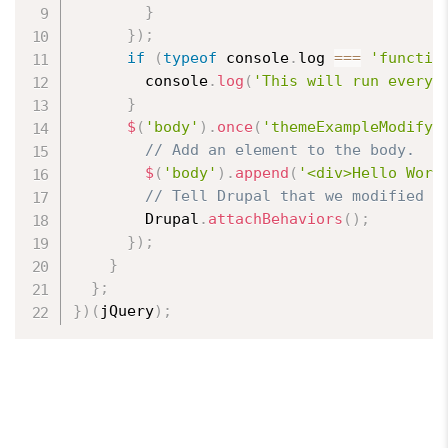
}
}
)
;
if
(
typeof
 console
.
log 
===
'functio
        console
.
log
(
'This will run every 
}
$
(
'body'
)
.
once
(
'themeExampleModifyD
// Add an element to the body.
$
(
'body'
)
.
append
(
'<div>Hello Worl
// Tell Drupal that we modified t
        Drupal
.
attachBehaviors
(
)
;
}
)
;
}
}
;
}
)
(
jQuery
)
;