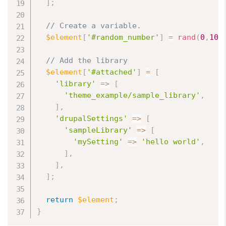
]
;
// Create a variable.
$element
[
'#random_number'
]
=
rand
(
0
,
100
// Add the library
$element
[
'#attached'
]
=
[
'library'
=
>
[
'theme_example/sample_library'
,
]
,
'drupalSettings'
=
>
[
'sampleLibrary'
=
>
[
'mySetting'
=
>
'hello world'
,
]
,
]
,
]
;
return
$element
;
}