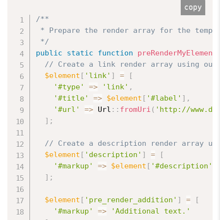
copy
/**

 * Prepare the render array for the templa
 */
public
static
function
preRenderMyElement
// Create a link render array using our
$element
[
'link'
]
=
[
'#type'
=
>
'link'
,
'#title'
=
>
$element
[
'#label'
]
,
'#url'
=
>
 Url
:
:
fromUri
(
'http://www.dr
]
;
// Create a description render array us
$element
[
'description'
]
=
[
'#markup'
=
>
$element
[
'#description'
]
]
;
$element
[
'pre_render_addition'
]
=
[
'#markup'
=
>
'Additional text.'