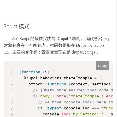
vaScript 模式
JavaScript 的最佳实践与 Drupal 7 相同。我们把 jQuery
对象包裹在一个闭包内，把函数附加在 Drupal.behaviors
上。主要的变化是：设置变量现在是 drupalSettings 。
copy
(
function
(
$
)
{
  Drupal
.
behaviors
.
themeExample 
=
{
    attach
:
function
(
context
,
 settings
)
// jQuery once ensures that code do
$
(
'body'
)
.
once
(
'themeExample'
)
.
each
// We have console.log() here to 
if
(
typeof
 console
.
log 
===
'funct
          console
.
log
(
'My Setting: '
+
 se