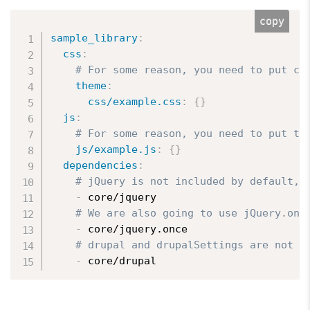
copy
sample_library
:
css
:
# For some reason, you need to put cs
theme
:
css/example.css
:
{
}
js
:
# For some reason, you need to put th
js/example.js
:
{
}
dependencies
:
# jQuery is not included by default, 
-
 core/jquery

# We are also going to use jQuery.onc
-
 core/jquery.once

# drupal and drupalSettings are not i
-
 core/drupal