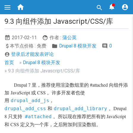
跳



转

到
主
9.3 向组件添加 Javascript/CSS/库
要
内
容
2017-02-11
作者 :
蒲公英
本节点价格 : 免费
Drupal 8 模块开发
0
登录后才能发表评论

面
首页
Drupal 8 模块开发
包
9.3 向组件添加 Javascript/CSS/库
屑
Drupal 7 里，推荐使用渲染数组里的 #attached 向组件添
导
加 JavaScript 或 CSS 。许多开发者也使
航
用
drupal_add_js
，
和
。Drupal
drupal_add_css
drupal_add_library
8 只支持
。所以现在推荐把所有的 JavaScript
#attached
和 CSS 定义为一个库，之后附加到渲染数组。