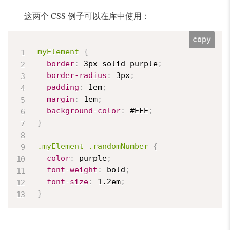
这两个 CSS 例子可以在库中使用：
copy
myElement
{
border
:
 3px solid purple
;
border-radius
:
 3px
;
padding
:
 1em
;
margin
:
 1em
;
background-color
:
 #EEE
;
}
.myElement .randomNumber
{
color
:
 purple
;
font-weight
:
 bold
;
font-size
:
 1.2em
;
}