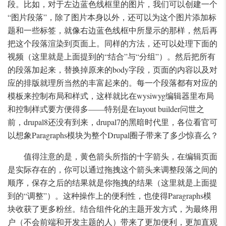
段。比如，对于左边蓝色线框里的图片，我们可以创建一个
“图片段落”，除了图片本身以外，还可以为这个图片添加标
题和一些标签，就像右边蓝色线框中所显示的那样，然后再
把这个段落渲染到页面上。同样的方法，还可以处理下面的
视频（这里就是上面提到的“结合”与“分组”）。然后把所有
的段落加起来，替换掉原来的body字段，页面的内容以及对
应的排版就理所当然的丰富起来的。每一个段落都有对应的
模板来控制布局和样式，这样就比在wysiwyg编辑器里布局
和控制样式要方便得多——特别是在layout builder问世之
前，drupal8还没有到来，drupal7的黑暗时代里，各位看官可
以想象Paragraphs模块为整个Drupal圈子带来了多少惊喜么？
值得注意的是，黄色箭头所指的十字箭头，在编辑页面
是实际存在的，你可以通过拖拽这个箭头来调整段落之间的
顺序，保存之后的结果就是你拖拽的结果（这里就是上面提
到的“调整”）。这种操作上的便利性，也使得Paragraphs模
块收获了更多粉丝。结合组件化的主题开发方式，为最终用
户（不会前端和开发主题的人）带来了更加便利，更加直观