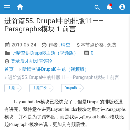
跳



转

到
主
进阶篇55. Drupal中的排版11——
要
内
Paragraphs模块 1 前言
容
2019-05-24
作者 :
晴空
本节点价格 : 免费
听晴空讲Drupal8主题（视频版）
0
登录后才能发表评论

面
首页
听晴空讲Drupal8主题（视频版）
包
进阶篇55. Drupal中的排版11——Paragraphs模块 1 前言
屑
主题
主题开发
Drupal8
导
Layout builder模块已经讲完了，但是Drupal的排版还没
航
有讲完。我特意在讲完Layout builder模块之后才讲Paragraphs
模块，并不是为了蹭热度，而是我认为Layout builder模块比
起Paragraphs模块来说，更加具有颠覆性。