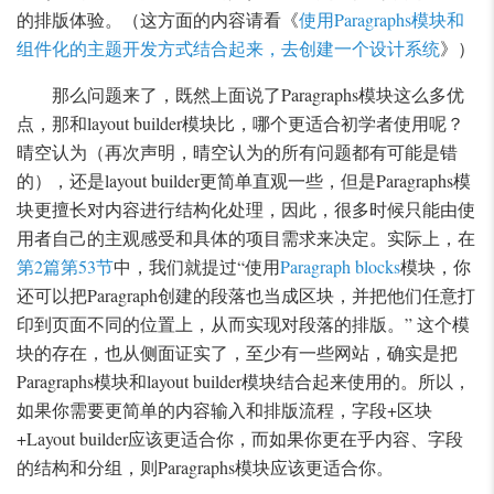
的排版体验。（这方面的内容请看《
使用Paragraphs模块和
组件化的主题开发方式结合起来，去创建一个设计系统
》）
那么问题来了，既然上面说了Paragraphs模块这么多优
点，那和layout builder模块比，哪个更适合初学者使用呢？
晴空认为（再次声明，晴空认为的所有问题都有可能是错
的），还是layout builder更简单直观一些，但是Paragraphs模
块更擅长对内容进行结构化处理，因此，很多时候只能由使
用者自己的主观感受和具体的项目需求来决定。实际上，在
第2篇第53节
中，我们就提过“使用
Paragraph blocks
模块，你
还可以把Paragraph创建的段落也当成区块，并把他们任意打
印到页面不同的位置上，从而实现对段落的排版。” 这个模
块的存在，也从侧面证实了，至少有一些网站，确实是把
Paragraphs模块和layout builder模块结合起来使用的。所以，
如果你需要更简单的内容输入和排版流程，字段+区块
+Layout builder应该更适合你，而如果你更在乎内容、字段
的结构和分组，则Paragraphs模块应该更适合你。