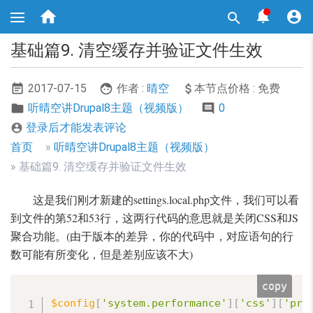
跳



转

到
主
基础篇9. 清空缓存并验证文件生效
要
内
容
2017-07-15
作者 :
晴空
本节点价格 : 免费
听晴空讲Drupal8主题（视频版）
0
登录后才能发表评论

面
首页
听晴空讲Drupal8主题（视频版）
包
基础篇9. 清空缓存并验证文件生效
屑
这是我们刚才新建的settings.local.php文件，我们可以看
导
到文件的第52和53行，这两行代码的意思就是关闭CSS和JS
航
聚合功能。(由于版本的差异，你的代码中，对应语句的行
数可能有所变化，但是差别应该不大)
copy
$config
[
'system.performance'
]
[
'css'
]
[
'pre