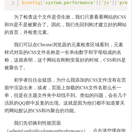
$config
[
'system.performance'
]
[
'js'
]
[
'prep
为了检查这个文件是否生效，我们只要看看网站的CSS
和JS是不是被聚合了。因此，我们先回到刚才建立好的网站
的首页，并检查元素。
我们可以在Chrome浏览器的元素检查区域看到，元素
样式对应的CSS文件名称是一长串由数字和字母组成的名
称，这就表明，这个网站在刚刚安装好的时候，CSS和JS是
被聚合了。
初学者往往会疑惑，为什么我添加的CSS文件没有在页
面中渲染出来，或者，页面上加载的CSS文件名那么长一
串，但是在主题文件夹中却找不到。类似的问题，会在几个
活跃的QQ群中反复的出现。这就是因为他们都不知道要关
闭网站默认的CSS和JS聚合的功能。
我们先切换到性能页面
（
admin/config/development/performance
），点击清空缓存按