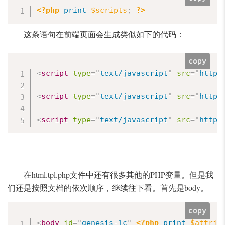
<?php
print
$scripts
;
?>
这条语句在前端页面会生成类似如下的代码：
copy
<
script
type
=
"
text/javascript
"
src
=
"
http:
<
script
type
=
"
text/javascript
"
src
=
"
http:
<
script
type
=
"
text/javascript
"
src
=
"
http:
在html.tpl.php文件中还有很多其他的PHP变量。但是我
们还是按照文档的依次顺序，继续往下看。首先是body。
copy
<
body
id
=
"
genesis-1c
"
<?php
print
$attrib