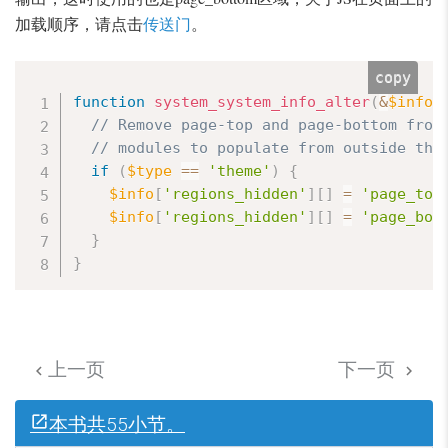
加载顺序，请点击
传送门
。
copy
function
system_system_info_alter
(
&
$info
,
// Remove page-top and page-bottom from
// modules to populate from outside the
if
(
$type
==
'theme'
)
{
$info
[
'regions_hidden'
]
[
]
=
'page_top
$info
[
'regions_hidden'
]
[
]
=
'page_bot
}
}
上一页
下一页


本书共55小节。