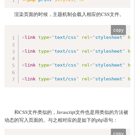
渲染页面的时候，主题机制会载入相应的CSS文件。
copy
<
link
type
=
"
text/css
"
rel
=
"
stylesheet
"
hr
<
link
type
=
"
text/css
"
rel
=
"
stylesheet
"
hr
<
link
type
=
"
text/css
"
rel
=
"
stylesheet
"
hr
<
link
type
=
"
text/css
"
rel
=
"
stylesheet
"
hr
和CSS文件类似的，Javascript文件也是用类似的方法被
动态的写入页面的。与之相对应的是如下的php语句：
copy