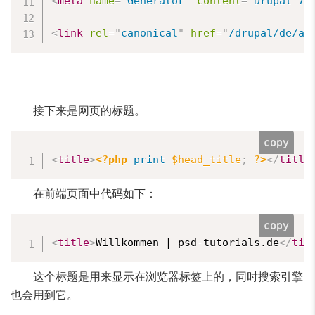
<
meta
name
=
"
Generator
"
content
=
"
Drupal 7 
<
link
rel
=
"
canonical
"
href
=
"
/drupal/de/ar
接下来是网页的标题。
copy
<
title
>
<?php
print
$head_title
;
?>
</
title
在前端页面中代码如下：
copy
<
title
>
Willkommen | psd-tutorials.de
</
tit
这个标题是用来显示在浏览器标签上的，同时搜索引擎
也会用到它。