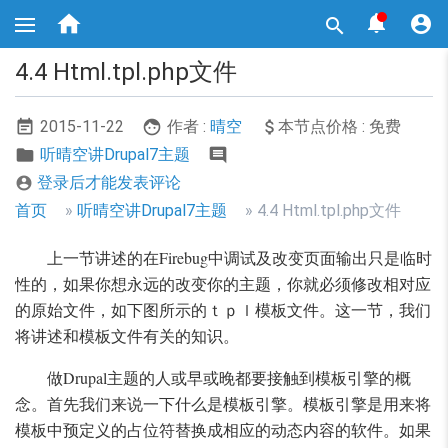
跳



转

到
主
4.4 Html.tpl.php文件
要
内
容
2015-11-22
作者 :
晴空
本节点价格 : 免费
听晴空讲Drupal7主题
登录后才能发表评论

面
首页
听晴空讲Drupal7主题
4.4 Html.tpl.php文件
包
上一节讲述的在Firebug中调试及改变页面输出只是临时
屑
性的，如果你想永远的改变你的主题，你就必须修改相对应
导
的原始文件，如下图所示的ｔｐｌ模板文件。这一节，我们
航
将讲述和模板文件有关的知识。
做Drupal主题的人或早或晚都要接触到模板引擎的概
念。首先我们来说一下什么是模板引擎。模板引擎是用来将
模板中预定义的占位符替换成相应的动态内容的软件。如果