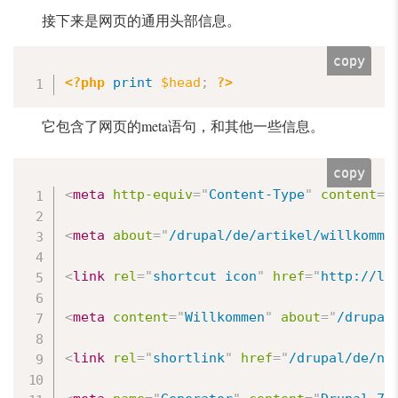
接下来是网页的通用头部信息。
copy
<?php
print
$head
;
?>
它包含了网页的meta语句，和其他一些信息。
copy
<
meta
http-equiv
=
"
Content-Type
"
content
=
"
<
meta
about
=
"
/drupal/de/artikel/willkomme
<
link
rel
=
"
shortcut icon
"
href
=
"
http://lo
<
meta
content
=
"
Willkommen
"
about
=
"
/drupal
<
link
rel
=
"
shortlink
"
href
=
"
/drupal/de/no