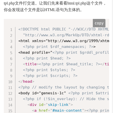
tpl.php文件打交道。让我们先来看看html.tpl.php这个文件，
你会发现这个文件是以HTML语句为主体的。
copy
<!DOCTYPE html PUBLIC "-//W3C//DTD XHTML+R
  "http://www.w3.org/MarkUp/DTD/xhtml-rdf
<html xmlns="http://www.w3.org/1999/xhtml
<?php print $rdf_namespaces; ?>
>

<head profile="
<?php print $grddl_profile
<?php print $head; ?>
<
title
>
<?php print $head_title; ?>
</
tit
<?php print $styles; ?>
<?php print $scripts; ?>
</
head
>
<?php // modify the layout by changing th
<body id="genesis-1c" 
<?php print $attrib
<?php if (!$in_overlay): // Hide the sk
<
div
id
=
"
skip-link
"
>
<
a
href
=
"
#main-content
"
>
<?php print