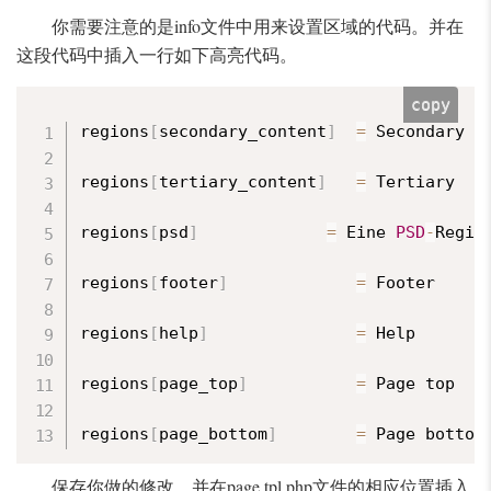
你需要注意的是info文件中用来设置区域的代码。并在
这段代码中插入一行如下高亮代码。
copy
regions
[
secondary_content
]
=
 Secondary

regions
[
tertiary_content
]
=
 Tertiary

regions
[
psd
]
=
 Eine 
PSD
-
Region
regions
[
footer
]
=
 Footer

regions
[
help
]
=
 Help

regions
[
page_top
]
=
 Page top

regions
[
page_bottom
]
=
 Page bottom
保存你做的修改，并在page.tpl.php文件的相应位置插入