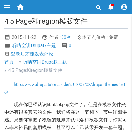
跳



转

到
主
4.5 Page和region模版文件
要
内
容
2015-11-22
作者 :
晴空
本节点价格 : 免费
听晴空讲Drupal7主题
0
登录后才能发表评论

面
首页
听晴空讲Drupal7主题
包
4.5 Page和region模版文件
屑
http://www.drupaltutorials.de/2013/07/03/drupal-themes-teil-
导
6/
航
现在你已经认识html.tpl.php文件了。但是在模板文件夹
中还有很多其它的文件。我们将在这一节和下一节中详细讲
述。只要你掌握了模板的规则并认识各种模板文件，你就可
以非常轻易的套用模板，甚至可以自己从零开发一套主题。