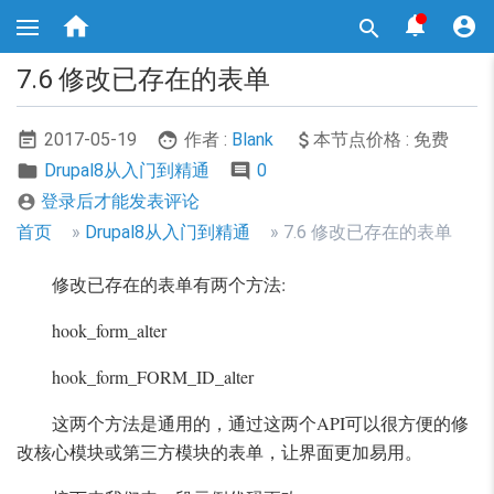
跳



转

到
主
7.6 修改已存在的表单
要
内
容
2017-05-19
作者 :
Blank
本节点价格 : 免费
Drupal8从入门到精通
0
登录后才能发表评论

面
首页
Drupal8从入门到精通
7.6 修改已存在的表单
包
修改已存在的表单有两个方法:
屑
hook_form_alter
导
航
hook_form_FORM_ID_alter
这两个方法是通用的，通过这两个API可以很方便的修
改核心模块或第三方模块的表单，让界面更加易用。