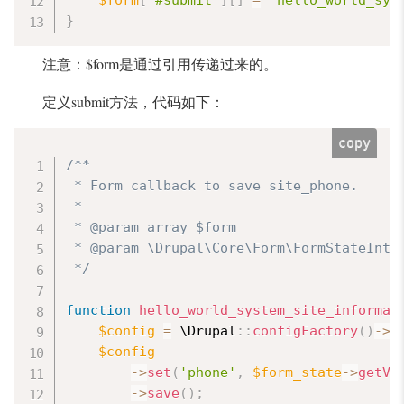
$form
[
'#submit'
]
[
]
=
'hello_world_sys
}
注意：$form是通过引用传递过来的。
定义submit方法，代码如下：
copy
/**

 * Form callback to save site_phone.

 *

 * @param array $form

 * @param \Drupal\Core\Form\FormStateInter
 */
function
hello_world_system_site_informat
$config
=
 \
Drupal
:
:
configFactory
(
)
-
>
g
$config
-
>
set
(
'phone'
,
$form_state
-
>
getVa
-
>
save
(
)
;