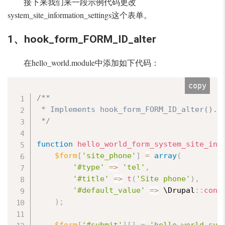
接下来我们来一段示例代码更改
system_site_information_settings这个表单。
1、hook_form_FORM_ID_alter
在hello_world.module中添加如下代码：
copy
/**

 * Implements hook_form_FORM_ID_alter().

 */
function
hello_world_form_system_site_inf
$form
[
'site_phone'
]
=
array
(
'#type'
=
>
'tel'
,
'#title'
=
>
t
(
'Site phone'
)
,
'#default_value'
=
>
 \
Drupal
:
:
conf
)
;