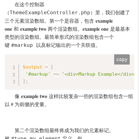
在这个控制器
（
）里，我们创建了
ThemeExampleController.php
example
三个元素渲染数组。第一个是容器，包含
one
example two
example one
和
两个渲染数组。
是最基本
类型的渲染数组。最简单形式的渲染数组包含一个
键
以及标记输出的一个关联值。
#markup
copy
$output
=
[
'#markup'
=
>
'<div>Markup Example</div>'
]
;
example two
像
这样比较复杂一些的渲染数组包含一组
以 # 为前缀的变量。
第二个渲染数组最终将成为我们的元素标记。
被
定义，包
#type my_element