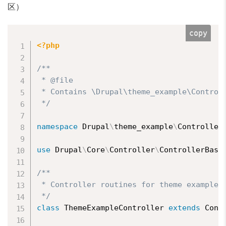
区）
copy
<?php
/**

 * @file

 * Contains \Drupal\theme_example\Controll
 */
namespace
Drupal
\
theme_example
\
Controller
use
Drupal
\
Core
\
Controller
\
ControllerBase
/**

 * Controller routines for theme example r
 */
class
ThemeExampleController
extends
Cont