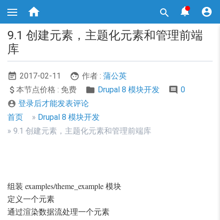
跳



转

到
主
9.1 创建元素，主题化元素和管理前端
要
内
库
容
2017-02-11
作者 :
蒲公英
本节点价格 : 免费
Drupal 8 模块开发
0
登录后才能发表评论

面
首页
Drupal 8 模块开发
包
9.1 创建元素，主题化元素和管理前端库
屑
导
航
组装 examples/theme_example 模块
定义一个元素
通过渲染数据流处理一个元素