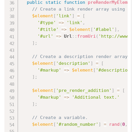
public
static
function
preRenderMyEleme
// Create a link render array using o
$element
[
'link'
]
=
[
'#type'
=
>
'link'
,
'#title'
=
>
$element
[
'#label'
]
,
'#url'
=
>
 Url
:
:
fromUri
(
'http://www.
]
;
// Create a description render array 
$element
[
'description'
]
=
[
'#markup'
=
>
$element
[
'#description
]
;
$element
[
'pre_render_addition'
]
=
[
'#markup'
=
>
'Additional text.'
]
;
// Create a variable.
$element
[
'#random_number'
]
=
rand
(
0
,
1