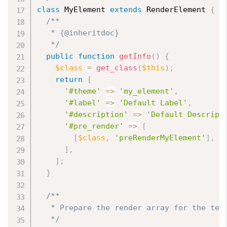
class
MyElement
extends
RenderElement
{
/**

   * {@inheritdoc}

   */
public
function
getInfo
(
)
{
$class
=
get_class
(
$this
)
;
return
[
'#theme'
=
>
'my_element'
,
'#label'
=
>
'Default Label'
,
'#description'
=
>
'Default Descript
'#pre_render'
=
>
[
[
$class
,
'preRenderMyElement'
]
,
]
,
]
;
}
/**

   * Prepare the render array for the temp
   */