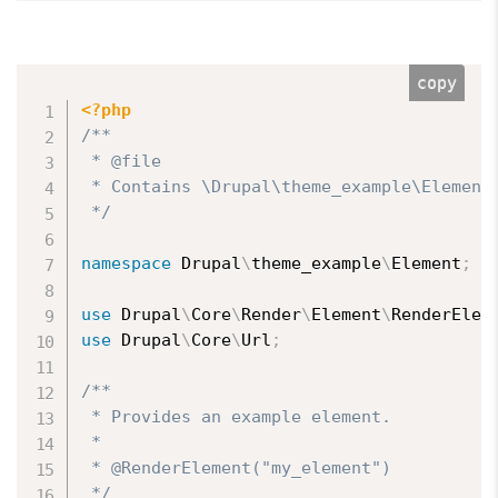
copy
<?php
/**

 * @file

 * Contains \Drupal\theme_example\Element\
 */
namespace
Drupal
\
theme_example
\
Element
;
use
Drupal
\
Core
\
Render
\
Element
\
RenderElem
use
Drupal
\
Core
\
Url
;
/**

 * Provides an example element.

 *

 * @RenderElement("my_element")

 */