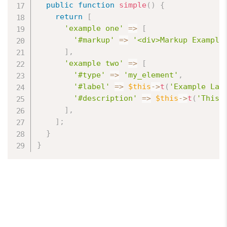
public
function
simple
(
)
{
return
[
'example one'
=
>
[
'#markup'
=
>
'<div>Markup Example
]
,
'example two'
=
>
[
'#type'
=
>
'my_element'
,
'#label'
=
>
$this
-
>
t
(
'Example Lab
'#description'
=
>
$this
-
>
t
(
'This 
]
,
]
;
}
}