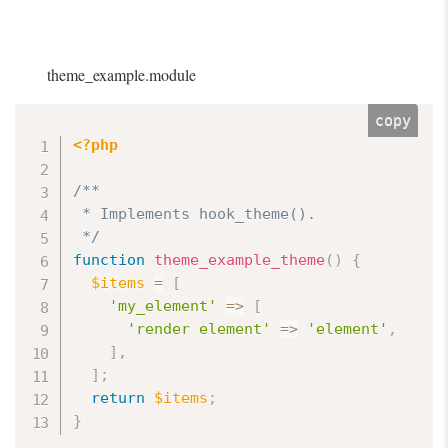
theme_example.module
copy
<?php
/**

 * Implements hook_theme().

 */
function
theme_example_theme
(
)
{
$items
=
[
'my_element'
=
>
[
'render element'
=
>
'element'
,
]
,
]
;
return
$items
;
}