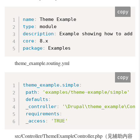
copy
name
:
type
:
description
:
core
:
package
:
 Examples
theme_example.routing.yml
copy
theme_example.simple
:
path
:
'examples/theme-example/simple'
defaults
:
_controller
:
'\Drupal\theme_example\Cont
requirements
:
_access
:
'TRUE'
src/Controller/ThemeExampleController.php（见辅助内容