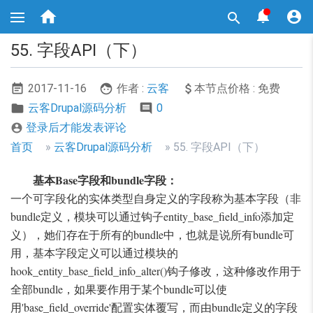
跳



转

到
主
55. 字段API（下）
要
内
容
2017-11-16
作者 :
云客
本节点价格 : 免费
云客Drupal源码分析
0
登录后才能发表评论

面
首页
云客Drupal源码分析
55. 字段API（下）
包
基本Base字段和bundle字段：
屑
一个可字段化的实体类型自身定义的字段称为基本字段（非
导
bundle定义，模块可以通过钩子entity_base_field_info添加定
航
义），她们存在于所有的bundle中，也就是说所有bundle可
用，基本字段定义可以通过模块的
hook_entity_base_field_info_alter()钩子修改，这种修改作用于
全部bundle，如果要作用于某个bundle可以使
用'base_field_override'配置实体覆写，而由bundle定义的字段