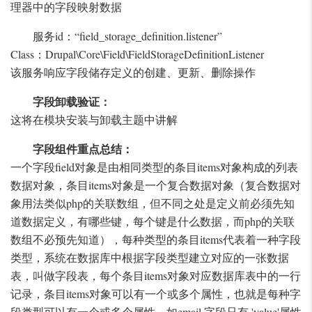
理器中的字段映射数据
服务id：“field_storage_definition.listener”
Class：Drupal\Core\Field\FieldStorageDefinitionListener
该服务响应字段储存定义的创建、更新、删除操作
字段卸载验证：
这将在模块安装与卸载主题中讲解
字段组件重点总结：
一个字段field对象是由相同类型的条目items对象构成的列表
数据对象，条目items对象是一个复合数据对象（复合数据对
象用法类似php的关联数组，但不同之处是定义前必须先知
道数据定义，有哪些键，每个键是什么数据，而php的关联
数组不必预先知道），每种类型的条目items代表着一种字段
类型，系统在数据库中根据字段类型建立对应的一张数据
表，叫做字段表，每个条目items对象对应数据库表中的一行
记录，条目items对象可以有一个或多个属性，也就是每种字
段类型可以有一个或多个属性，如email 字段只有 'value'属性