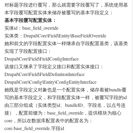
对标题字段进行覆写，那么就需要字段覆写了，系统使用基
本字段覆写配置实体来储存被覆写的基本字段定义：
基本字段覆写配置实体：
实体id：base_field_override
实体类：Drupal\Core\Field\Entity\BaseFieldOverride
她和前文的字段配置实体一样继承自字段配置基类，该基类
实现了字段配置接口：
Drupal\Core\Field\FieldConfigInterface
该接口又继承了字段定义接口和配置实体接口：
Drupal\Core\Field\FieldDefinitionInterface
Drupal\Core\Config\Entity\ConfigEntityInterface
她既是字段定义对象也是一个配置实体，储存着被bundle覆
写的基本字段定义，和字段配置实体一样，被覆写字段的id
由三部分组成（实体类型id、bundleID、字段名，以点号连
接），配置前缀为：base_field_override，提供模块为核心
core，所以在数据库配置表中的配置名为：
core.base_field_override.字段id