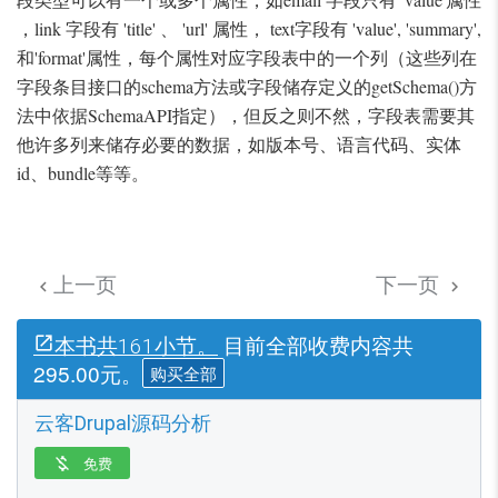
，link 字段有 'title' 、 'url' 属性， text字段有 'value', 'summary',
和'format'属性，每个属性对应字段表中的一个列（这些列在
字段条目接口的schema方法或字段储存定义的getSchema()方
法中依据SchemaAPI指定），但反之则不然，字段表需要其
他许多列来储存必要的数据，如版本号、语言代码、实体
id、bundle等等。
上一页
下一页


目前全部收费内容共
本书共161小节。
295.00元。
购买全部
云客Drupal源码分析
免费
