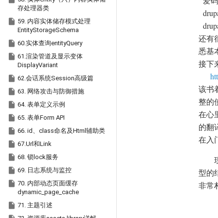
爱码
存处理器类
dru

59. 内容实体储存模式处理
dru
EntityStorageSchema
还有

60.实体查询entityQuery
悉基

61.渲染管道及显示变体
接下来
DisplayVariant
ht

62.会话系统Session高级篇
该书

63. 网络攻击与防御措施
整的

64. 表单定义示例
在心

65. 表单Form API
的翻

66. id、class命名及Html辅助类
在入

67.Url和Link

68. 锁lock服务

69. 日志系统与监控
型的

70. 内部动态页面缓存
非常
dynamic_page_cache

71. 主题引述