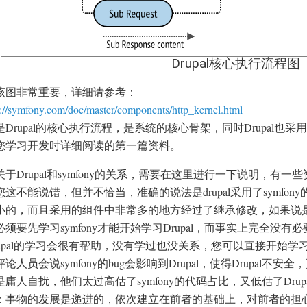
Drupal核心执行流程图
该图非常重要，详细请参考：
s://symfony.com/doc/master/components/http_kernel.html
Drupal的核心执行流程，是系统的核心骨架，同时Drupal也采
您学习开发时详细阅读的第一篇资料。
关于Drupal和symfony的关系，需要在这里进行一下说明，有一些资料
这不能说错，但并不恰当，准确的说法是drupal采用了symfony
小的，而且采用的组件中非常多的地方经过了继承修改，如果说是
须要先学习symfony才能开始学习Drupal，而事实上完全没有必
rupal的学习会很有帮助，没有学过也没关系，您可以直接开始学习D
论人员会说symfony的bug会影响到Drupal，使得Drupal不安全，
庸人自扰，他们太过高估了symfony的代码占比，又低估了Drupa
：事物的发展是递进的，依次建立在前者的基础上，对前者的担心