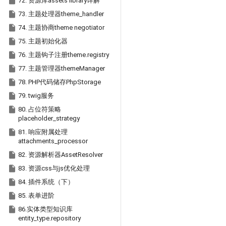

72. 资源库assets library详解

73. 主题处理器theme_handler

74. 主题协商theme negotiator

75. 主题初始化器

76. 主题钩子注册theme.registry

77. 主题管理器themeManager

78. PHP代码储存PhpStorage

79. twig服务

80. 占位符策略
placeholder_strategy

81. 响应附属处理
attachments_processor

82. 资源解析器AssetResolver

83. 资源css与js优化处理

84. 插件系统（下）

85. 表单进阶

86.实体类型知识库
entity_type.repository