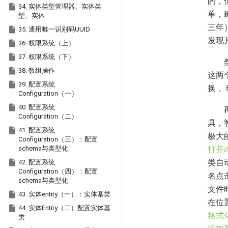
的，

34. 实体类型管理器、实体类
单，
型、实体
三年

35. 通用唯一识别码UUID
发现

36. 权限系统（上）

37. 权限系统（下）

38. 数组操作
这两

39. 配置系统
换，
Configuration（一）

40. 配置系统
Configuration（二）
具，

41. 配置系统
极大
Configuration（三）：配置
打开d
schema与类型化
类自

42. 配置系统
Configuration（四）：配置
名点
schema与类型化
文件

43. 实体entity（一）：实体基类
在位

44. 实体Entity（二）配置实体基
格式
类