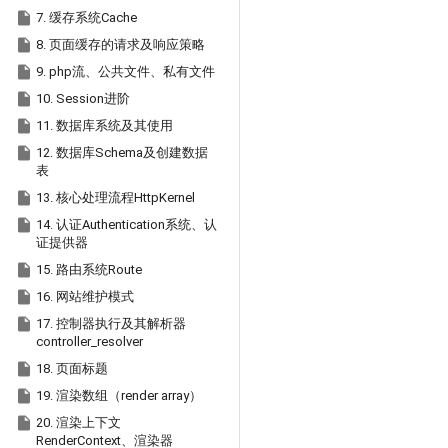

7. 缓存系统Cache

8. 页面缓存的请求及响应策略

9. php流、公共文件、私有文件

10. Session进阶

11. 数据库系统及其使用

12. 数据库Schema及创建数据
表

13. 核心处理流程HttpKernel

14. 认证Authentication系统、认
证提供器

15. 路由系统Route

16. 网站维护模式

17. 控制器执行及其解析器
controller_resolver

18. 页面标题

19. 渲染数组（render array）

20. 渲染上下文
RenderContext、渲染器