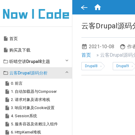
跳

转
到
主
要
云客Drupal源
内
容
Main

首页
navigation
2021-10-08
作者

购买及下载
面
首页
云客Drupal源

听晴空讲Drupal8主题
包
Drupal8
Drupal9
屑

云客Drupal源码分析
导

0. 前言
航

1. 自动加载器与Composer

2. 请求对象及请求堆栈

3. 响应对象及Cookie设置

4. Session系统

5. 服务容器及依赖注入组件

6. HttpKernel堆栈