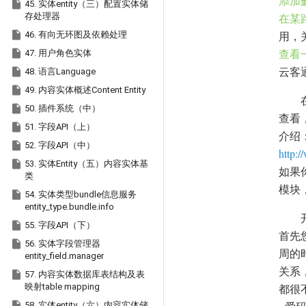
添加

45. 实体entity（三）配置实体储
存处理器
在某

用，
46. 有向无环图及依赖处理
查看

47. 用户角色实体
云客

48. 语言Language

49. 内容实体概述Content Entity

50. 插件系统（中）
查看

51. 字段API（上）
介绍

52. 字段API（中）
http:

53. 实体Entity（五）内容实体基
如果你
类
模块

54. 实体类型bundle信息服务
entity_type.bundle.info

55. 字段API（下）
首先

56. 实体字段管理器
周的
entity_field.manager
关系

57. 内容实体数据库表结构及表
映射table mapping
都很

58. 实体entity（六）内容实体储