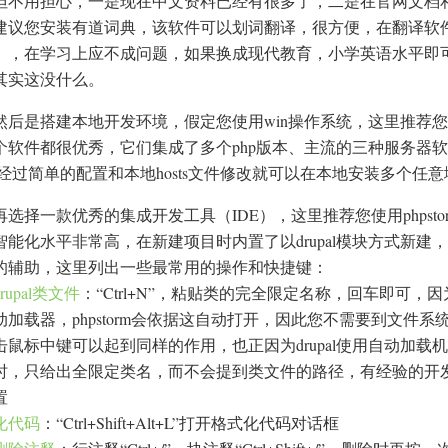
但不用担心，一是现在中文资料已经有很多了，二是在官网文档
建议您安装有道词典，该软件可以划词翻译，很方便，在翻译软
），在学习上应不成问题，如果换成现代教育，小学英语水平即
其实这没什么。
然后是搭建本地开发环境，假定您使用win操作系统，这里推荐您使用ph
个软件都很优秀，它们集成了多个php版本、主流的三种服务器软件
 经过简单的配置和本地hosts文件修改就可以在本地安装多个
再选择一款优秀的集成开发工具（IDE），这里推荐您使用phpst
智能化水平非常高，在新建项目时内置了以drupal模块方式新建，
的辅助，这里列出一些最常用的操作和快捷键：
rupal类文件
：“Ctrl+N”，粘贴类的完全限定名称，回车即可，因为Dr
动加载器，phpstorm会依据这自动打开，因此您不需要到文件
击鼠标中键可以起到同样的作用，也正因为drupal使用自动加
时，只给出全限定类名，而不会提到类文件的路径，有经验的开发
置
化代码
：“Ctrl+Shift+Alt+L”打开格式化代码对话框