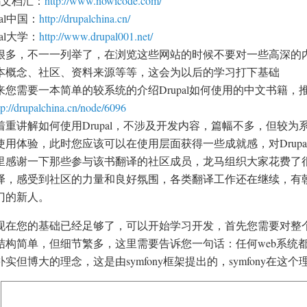
文档汇：
http://www.nowicode.com/
pal中国：
http://drupalchina.cn/
pal大学：
http://www.drupal001.net/
很多，不一一列举了，在浏览这些网站的时候不要对一些高深的
本概念、社区、资料来源等等，这会为以后的学习打下基础
您需要一本简单的较系统的介绍Drupal如何使用的中文书籍，推荐《Beg
tp://drupalchina.cn/node/6096
着重讲解如何使用Drupal，不涉及开发内容，篇幅不多，但较
使用体验，此时您应该可以在使用层面获得一些成就感，对Drup
里感谢一下那些参与该书翻译的社区成员，龙马组织大家花费了
译，感受到社区的力量和良好氛围，各类翻译工作还在继续，有
门的新人。
现在您的基础已经足够了，可以开始学习开发，首先您需要对整个系
结构简单，但细节繁多，这里需要告诉您一句话：任何web系统
朴实但博大的理念，这是由symfony框架提出的，symfony在