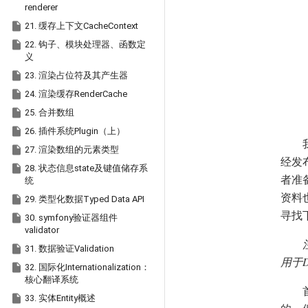
renderer

21. 缓存上下文CacheContext

22. 钩子、模块处理器、函数定
义

23. 渲染占位符及其产生器

24. 渲染缓存RenderCache

25. 合并数组

26. 插件系统Plugin（上）

27. 渲染数组的元素类型
经发

28. 状态信息state及键值储存系
者准
统
资料

29. 类型化数据Typed Data API
寻找

30. symfony验证器组件
validator

31. 数据验证Validation
用于D

32. 国际化Internationalization：
核心翻译系统

33. 实体Entity概述