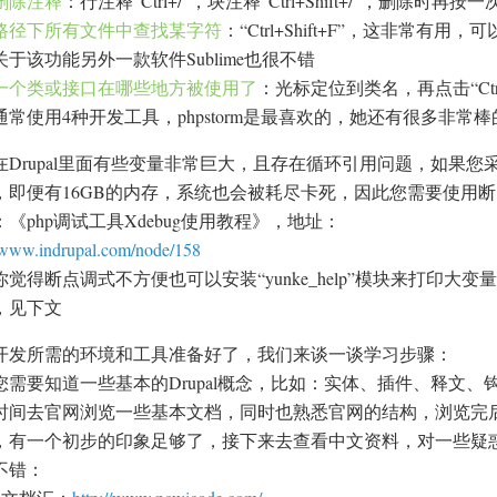
删除注释
：行注释“Ctrl+/”，块注释“Ctrl+Shift+/”，删除时再按
路径下所有文件中查找某字符
：“Ctrl+Shift+F”，这非常
关于该功能另外一款软件Sublime也很不错
一个类或接口在哪些地方被使用了
：光标定位到类名，再点击“Ctrl+B”
通常使用4种开发工具，phpstorm是最喜欢的，她还有很多非
在Drupal里面有些变量非常巨大，且存在循环引用问题，如果您采用print_r(
，即便有16GB的内存，系统也会被耗尽卡死，因此您需要使用
：《php调试工具Xdebug使用教程》，地址：
//www.indrupal.com/node/158
觉得断点调式不方便也可以安装“yunke_help”模块来打印大变
，见下文
开发所需的环境和工具准备好了，我们来谈一谈学习步骤：
您需要知道一些基本的Drupal概念，比如：实体、插件、释文
时间去官网浏览一些基本文档，同时也熟悉官网的结构，浏览完
，有一个初步的印象足够了，接下来去查看中文资料，对一些疑
不错：