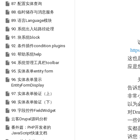

87. 配置实体查询

88. 临时储存与消息服务

89. 语言Language模块

90. 系统出入站路径处理

91. 块系统block

92. 条件插件condition plugins
http

93. 帮助系统help
这也是

94. 系统管理工具栏toolbar
应是

95. 实体表单entity form

96. 实体表单显示
EntityFormDisplay
告诉您

97. 实体表单验证（上）
非常

98. 实体表单验证（下）
以为必

99. 字段控件FieldWidget
对D

云客Drupal源码分析
一些评

实都是
番外篇：PHP开发者的
JavaScript快速文档
诉您