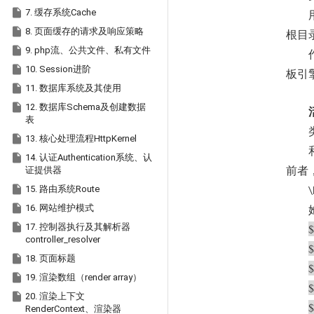

7. 缓存系统Cache

8. 页面缓存的请求及响应策略
根目

9. php流、公共文件、私有文件

10. Session进阶
板引

11. 数据库系统及其使用

12. 数据库Schema及创建数据
表

13. 核心处理流程HttpKernel

14. 认证Authentication系统、认
证提供器
前者

15. 路由系统Route
\

16. 网站维护模式

17. 控制器执行及其解析器
controller_resolver
$

18. 页面标题
$

19. 渲染数组（render array）
$

20. 渲染上下文
$
RenderContext、渲染器