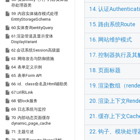
存处理器类
14. 认证Authent

59. 内容实体储存模式处理
EntityStorageSchema
15. 路由系统Route

60.实体查询entityQuery

61.渲染管道及显示变体
16. 网站维护模式
DisplayVariant

62.会话系统Session高级篇
17. 控制器执行及其解析器

63. 网络攻击与防御措施

64. 表单定义示例
18. 页面标题

65. 表单Form API

66. id、class命名及Html辅助类
19. 渲染数组（render

67.Url和Link
20. 渲染上下文Rende

68. 锁lock服务

69. 日志系统与监控
21. 缓存上下文Cache

70. 内部动态页面缓存
dynamic_page_cache
22. 钩子、模块处

71. 主题引述