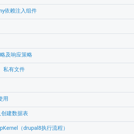
fony依赖注入组件
策略及响应策略
件、私有文件
使用
a及创建数据表
pKernel（drupal8执行流程）