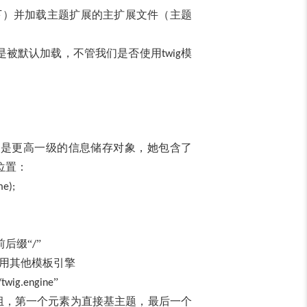
下）并加载主题扩展的主扩展文件（主题
是被默认加载，不管我们是否使用
模
twig
象是更高一级的信息储存对象，她包含了
位置：
me);
前后缀“
”
/
用其他模板引擎
”
twig.engine
组，第一个元素为直接基主题，最后一个