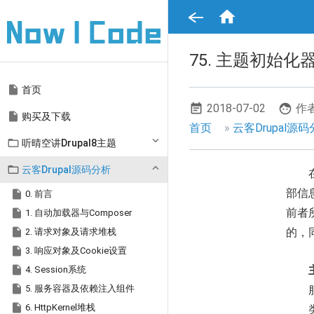
跳

转
到
主
要
75. 主题初始化
内
容
Main

首页
navigation
2018-07-02
作者

购买及下载
面
首页
云客Drupal源

听晴空讲Drupal8主题
包
屑

云客Drupal源码分析
导
部信

0. 前言
航

前者
1. 自动加载器与Composer

2. 请求对象及请求堆栈
的，

3. 响应对象及Cookie设置

4. Session系统

5. 服务容器及依赖注入组件

6. HttpKernel堆栈