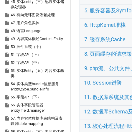

45. 实体entity（三）配置实体储
存处理器
5. 服务容器及Sym

46. 有向无环图及依赖处理

47. 用户角色实体
6. HttpKernel堆栈

48. 语言Language

49. 内容实体概述Content Entity
7. 缓存系统Cache

50. 插件系统（中）
8. 页面缓存的请求

51. 字段API（上）

52. 字段API（中）
9. php流、公共文

53. 实体Entity（五）内容实体基
类
10. Session进阶

54. 实体类型bundle信息服务
entity_type.bundle.info
11. 数据库系统及其

55. 字段API（下）

56. 实体字段管理器
entity_field.manager
12. 数据库Schem

57. 内容实体数据库表结构及表
映射table mapping
13. 核心处理流程Htt

58. 实体entity（六）内容实体储