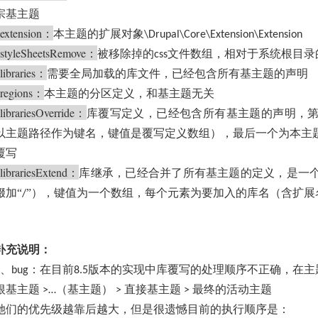
宗基主题
extension
：
本主题的扩展对象
\Drupal\Core\Extension\Extension
styleSheetsRemove
：
被移除掉的
文件数组，相对于系统根目录
css
libraries
：
需要全局加载的库文件，已经包含所有基主题的声明
regions
：
本主题的分区定义，和基主题无关
librariesOverride
：
库覆写定义，已经包含所有基主题的声明，
以主题路径作为键名，键值是覆写定义数组），最后一个为本主
覆写
librariesExtend
：
库继承，已经合并了所有基主题的定义，是一
缀加“
”），键值为一个数组，每个元素为要加入的库名（含扩展
/
补充说明：
、
：在目前
版本的实现中库覆写的处理顺序不正确，在主
bug
8.5
根基主题
（基主题）
直接基主题
最终的活动主题
>…
>
>
她们的优先级越靠后越大，但是很遗憾目前的执行顺序是：