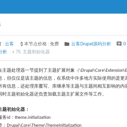
器
 :
云客
本节点价格 : 免费
云客Drupal源码分析
0
码分析
75. 主题初始化器
在主题处理器一节提到了主题扩展对象（
\Drupal\Core\Extension\E
息，但仅仅是该主题的信息，在系统中许多地方实际使用的是更
所有信息，还处理库覆写、库继承等主题与主题间相互影响的内
同时主题初始化器还负责加载主题主扩展文件等工作。
主题初始化器：
服务
：
id
theme.initialization
类：
Drupal\Core\Theme\ThemeInitialization