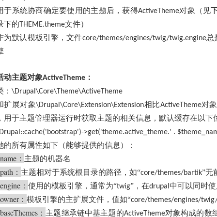
用于系统协商确定要使用的主题后，获得
对象（见
ActiveTheme
录下的
文件）
THEME.theme
作为默认模板引擎，文件
总
core/themes/engines/twig/twig.engine
擎
活动主题对象
：
ActiveTheme
类：
\Drupal\Core\Theme\ActiveTheme
和扩展对象
相比
对
\Drupal\Core\Extension\Extension
ActiveTheme
，用于主题管理器运行时获取主题的相关信息，默认缓存在以下
Drupal::cache('bootstrap')->get('theme.active_theme.' . $theme_na
她的所有属性如下（能够提供的信息）：
$name
：
主题的机器名
path
：
主题相对于系统根目录的路径，如“
”无
core/themes/bartik
engine
：
使用的模板引擎，通常为“
”，在
中可以同时使
twig
drupal
owner
：
模板引擎的主扩展文件，值如“
core/themes/engines/twig/
baseThemes
：
主题继承链中基主题的
对象构成的数
ActiveTheme