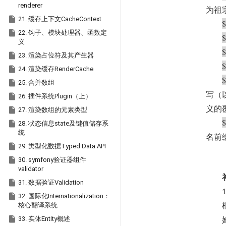
renderer
为祖

21. 缓存上下文CacheContext
$

22. 钩子、模块处理器、函数定
$
义
$

23. 渲染占位符及其产生器
$

24. 渲染缓存RenderCache
$

25. 合并数组
写（

26. 插件系统Plugin（上）
义的

27. 渲染数组的元素类型
$

28. 状态信息state及键值储存系
统
名前

29. 类型化数据Typed Data API

30. symfony验证器组件
validator

31. 数据验证Validation
1

32. 国际化Internationalization：
核心翻译系统

33. 实体Entity概述