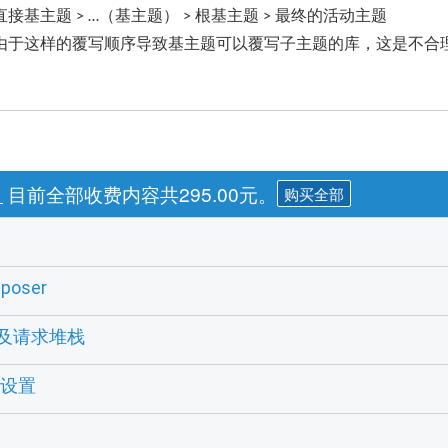
直接基主题
（基主题）
根基主题
最终的活动主题
> …
>
>
由于这样的覆写顺序导致基主题可以覆写子主题的库，这是不合
目前全部收费内容共295.00元。
购买全部
。
oser
st及请求堆栈
e设置