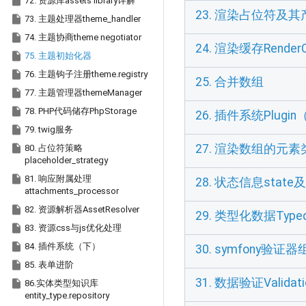

72. 资源库assets library详解
23. 渲染占位符及

73. 主题处理器theme_handler

74. 主题协商theme negotiator
24. 渲染缓存RenderC

75. 主题初始化器

76. 主题钩子注册theme.registry
25. 合并数组

77. 主题管理器themeManager

78. PHP代码储存PhpStorage
26. 插件系统Plugi

79. twig服务

27. 渲染数组的元素
80. 占位符策略
placeholder_strategy

81. 响应附属处理
28. 状态信息stat
attachments_processor

82. 资源解析器AssetResolver
29. 类型化数据Typed 

83. 资源css与js优化处理

84. 插件系统（下）
30. symfony验证器组

85. 表单进阶
31. 数据验证Validati

86.实体类型知识库
entity_type.repository