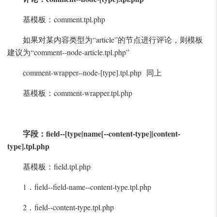
基模板：comment.tpl.php
如果对某内容类型为“article”的节点进行评论，则模板
建议为“comment--node-article.tpl.php”
comment-wrapper--node-[type].tpl.php 同上
基模板：comment-wrapper.tpl.php
字段：field--[type|name[--content-type]|content-
type].tpl.php
基模板：field.tpl.php
1．field--field-name--content-type.tpl.php
2．field--content-type.tpl.php