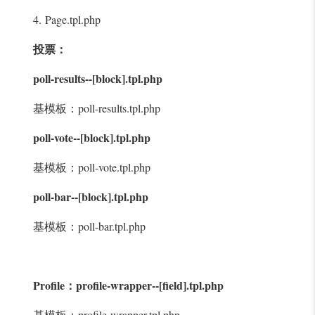
4. Page.tpl.php
投票：
poll-results--[block].tpl.php
基模板：poll-results.tpl.php
poll-vote--[block].tpl.php
基模板：poll-vote.tpl.php
poll-bar--[block].tpl.php
基模板：poll-bar.tpl.php
Profile：profile-wrapper--[field].tpl.php
基模板：profile-wrapper.tpl.php