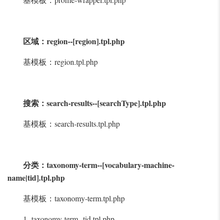
区域：region--[region].tpl.php
基模板：region.tpl.php
搜索：search-results--[searchType].tpl.php
基模板：search-results.tpl.php
分类：taxonomy-term--[vocabulary-machine-
name|tid].tpl.php
基模板：taxonomy-term.tpl.php
1. taxonomy-term--tid.tpl.php