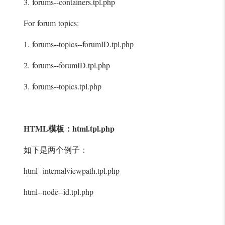
3. forums--containers.tpl.php
For forum topics:
1. forums--topics--forumID.tpl.php
2. forums--forumID.tpl.php
3. forums--topics.tpl.php
HTML模板：html.tpl.php
如下是两个例子：
html--internalviewpath.tpl.php
html--node--id.tpl.php