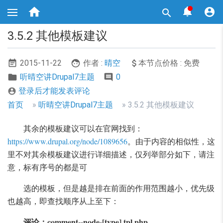
跳



转

到
主
3.5.2 其他模板建议
要
内
容
2015-11-22
作者 :
晴空
本节点价格 : 免费
听晴空讲Drupal7主题
0
登录后才能发表评论

面
首页
听晴空讲Drupal7主题
3.5.2 其他模板建议
包
其余的模板建议可以在官网找到：
屑
https://www.drupal.org/node/1089656
。由于内容的相似性，这
导
里不对其余模板建议进行详细描述，仅列举部分如下，请注
航
意，标有序号的都是可
选的模板，但是越是排在前面的作用范围越小，优先级
也越高，即查找顺序从上至下：
评论：comment--node-[type].tpl.php