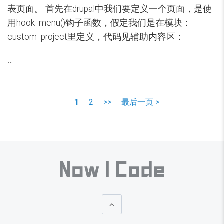
表页面。 首先在drupal中我们要定义一个页面，是使
用hook_menu()钩子函数，假定我们是在模块：
custom_project里定义，代码见辅助内容区：
…
Pagination
当
1
Page
2
下
>>
Last
最后一页 >
前
一
page
页
页
