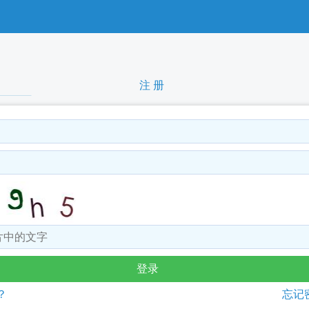
注 册
？
忘记