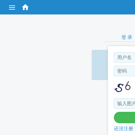
跳

转
到
主
要
内
容
登 录
还没注册