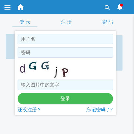
跳


转

到
主
要
登 录
注 册
密 码
内
容
还没注册？
忘记密码了?