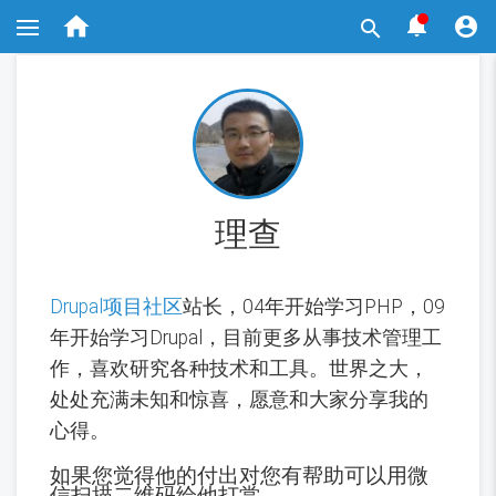
跳



转

到
主
要
内
容
理查
Drupal项目社区
站长，04年开始学习PHP，09
年开始学习Drupal，目前更多从事技术管理工
作，喜欢研究各种技术和工具。世界之大，
处处充满未知和惊喜，愿意和大家分享我的
心得。
如果您觉得他的付出对您有帮助可以用微
信扫描二维码给他打赏。